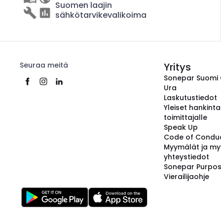
Suomen laajin
sähkötarvikevalikoima
Seuraa meitä
Yritys
Sonepar Suomi
Ura
Laskutustiedot
Yleiset hankint
toimittajalle
Speak Up
Code of Condu
Myymälät ja my
yhteystiedot
Sonepar Purpo
Vierailijaohje