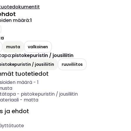
tuotedokumentit
ehdot
ioiden määrä
:
1
o käytettävissä olevat vaihtoehdot
ta
ettävissä olevat vaihtoehdot
musta
valkoinen
tapa
:
pistokepuristin / jousiliitin
ettävissä olevat vaihtoehdot
pistokepuristin / jousiliitin
ruuviliitos
mmät tuotetiedot
asioiden määrä
-
1
musta
tätapa
-
pistokepuristin / jousiliitin
teriaali
-
matta
s ja ehdot
äyttötuote