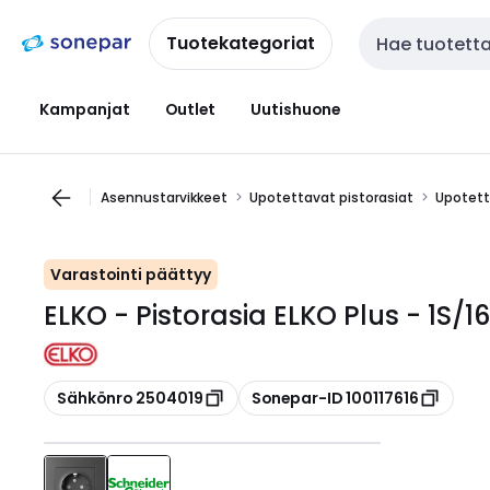
Siirry
Siirry
navigointiin
sisältöön
Tuotekategoriat
Haku
Kampanjat
Outlet
Uutishuone
Asennustarvikkeet
Upotettavat pistorasiat
Upotetta
Varastointi päättyy
ELKO - Pistorasia ELKO Plus - 1S/
Kopioi
Kopioi
Sähkönro 2504019
Sonepar-ID 100117616