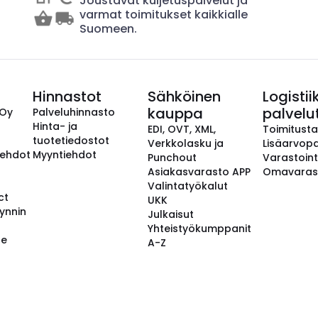
Joustavat kuljetuspalvelut ja
varmat toimitukset kaikkialle
Suomeen.
Hinnastot
Sähköinen
Logistii
kauppa
palvelu
 Oy
Palveluhinnasto
Hinta- ja
EDI, OVT, XML,
Toimitust
tuotetiedostot
Verkkolasku ja
Lisäarvopa
aehdot
Myyntiehdot
Punchout
Varastoint
Asiakasvarasto APP
Omavaras
Valintatyökalut
ct
UKK
ynnin
Julkaisut
Yhteistyökumppanit
se
A-Z