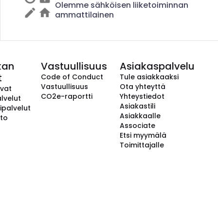
Olemme sähköisen liiketoiminnan
ammattilainen
kan
Vastuullisuus
Asiakaspalvelu
t
Code of Conduct
Tule asiakkaaksi
Vastuullisuus
Ota yhteyttä
avat
CO2e-raportti
Yhteystiedot
lvelut
Asiakastili
ipalvelut
Asiakkaalle
to
Associate
Etsi myymälä
Toimittajalle