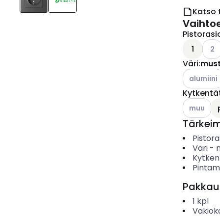
Katso 
Vaihto
Pistoras
Kats
1
2
Väri
:
mus
Katso käyt
alumiini
Kytkentä
Katso käyt
muu
Tärkei
Pistor
Väri
-
Kytken
Pintama
Pakkau
1
kpl
Vakiok