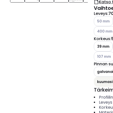
Katso 
Vaihto
Leveys
:
7
Katso käyt
50 mm
Katso käyt
400 mm
Korkeus
:
39 mm
Katso käyt
107 mm
Pinnan s
galvanoi
kuumasi
Tärkei
Profiil
Leveys
Korkeu
Materia