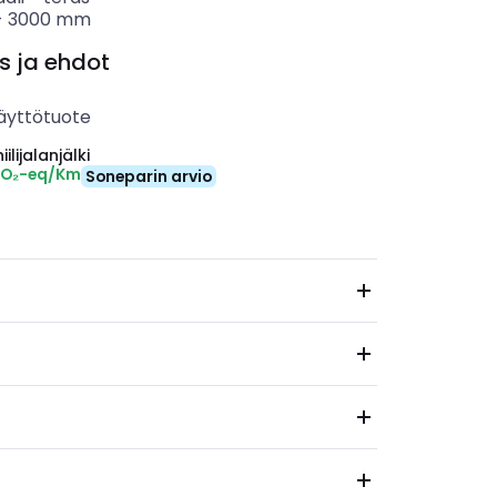
-
3000
mm
s ja ehdot
äyttötuote
ilijalanjälki
CO₂-eq/Km
Soneparin arvio