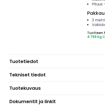
Pituus
Pakkau
3
metri
Vakiok
Tuotteen hi
4 799 Kg 
Tuotetiedot
Tekniset tiedot
Tuotekuvaus
Dokumentit ja linkit