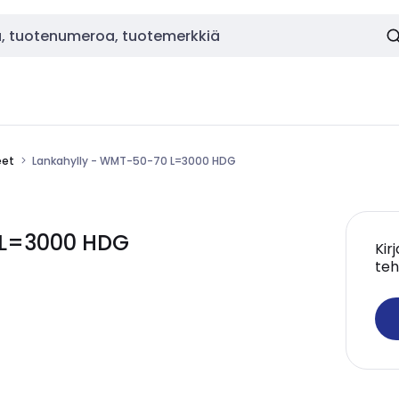
eet
Lankahylly - WMT-50-70 L=3000 HDG
 L=3000 HDG
Kir
teh