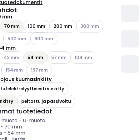
tuotedokumentit
ehdot
0 mm
ettävissä olevat vaihtoehdot
Katso käytettävissä olevat v
70 mm
100 mm
200 mm
300 mm
ettävissä olevat vaihtoehdot
Katso käytettävissä olevat vaihtoehdot
Katso käytettävissä olevat vaihtoehdot
500 mm
600 mm
54 mm
Katso käytettävissä olevat vaihtoehdot
Katso käytettävissä olevat vaihtoehdot
Katso käytettävissä olevat vai
42 mm
54 mm
57 mm
104 mm
ettävissä olevat vaihtoehdot
Katso käytettävissä olevat vaihtoehdot
Katso käytettävissä olevat vaihtoehdot
154 mm
157 mm
uojaus
:
kuumasinkitty
tu/elektrolyyttisesti sinkitty
nkitty
peitattu ja passivoitu
mmät tuotetiedot
in muoto
-
U-muoto
-
70
mm
s
-
54
mm
ali
-
teräs