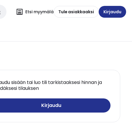
Etsi myymälä
Tule asiakkaaksi
Kirjaudu
jaudu sisään tai luo tili tarkistaaksesi hinnan ja
däksesi tilauksen
Kirjaudu