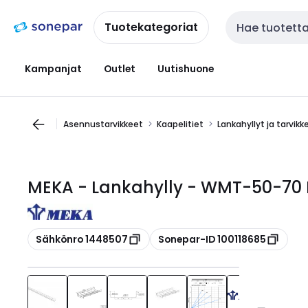
Siirry
Siirry
navigointiin
sisältöön
Tuotekategoriat
Haku
Kampanjat
Outlet
Uutishuone
Asennustarvikkeet
Kaapelitiet
Lankahyllyt ja tarvikk
MEKA - Lankahylly - WMT-50-70
Kopioi
Kopioi
Sähkönro 1448507
Sonepar-ID 100118685