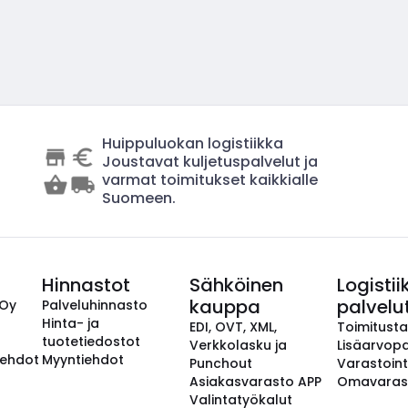
Huippuluokan logistiikka
Joustavat kuljetuspalvelut ja
varmat toimitukset kaikkialle
Suomeen.
Hinnastot
Sähköinen
Logistii
kauppa
palvelu
 Oy
Palveluhinnasto
Hinta- ja
EDI, OVT, XML,
Toimitust
tuotetiedostot
Verkkolasku ja
Lisäarvopa
aehdot
Myyntiehdot
Punchout
Varastoint
Asiakasvarasto APP
Omavaras
Valintatyökalut