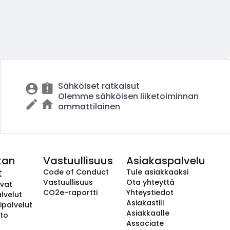
Sähköiset ratkaisut
Olemme sähköisen liiketoiminnan
ammattilainen
kan
Vastuullisuus
Asiakaspalvelu
t
Code of Conduct
Tule asiakkaaksi
Vastuullisuus
Ota yhteyttä
avat
CO2e-raportti
Yhteystiedot
lvelut
Asiakastili
ipalvelut
Asiakkaalle
to
Associate