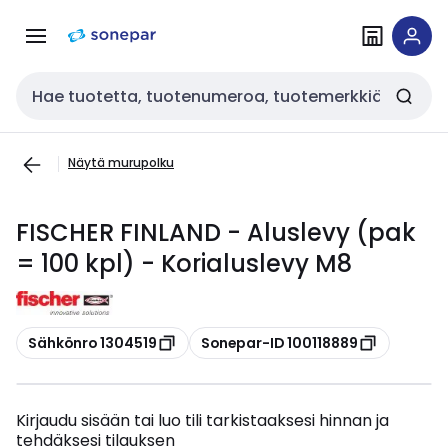
Siirry
Siirry
navigointiin
sisältöön
Haku
Näytä murupolku
FISCHER FINLAND - Aluslevy (pak
= 100 kpl) - Korialuslevy M8
Kopioi
Kopioi
Sähkönro 1304519
Sonepar-ID 100118889
Kirjaudu sisään tai luo tili tarkistaaksesi hinnan ja
tehdäksesi tilauksen