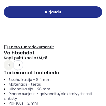
Kirjaudu
Katso tuotedokumentit
Vaihtoehdot
Sopii pulttikoolle (M)
:
8
8
10
Tärkeimmät tuotetiedot
Sisähalkaisija
-
8.4
mm
Materiaali
-
teräs
Ulkohalkaisija
-
28
mm
Pinnan suojaus
-
galvanoitu/elektrolyyttisesti
sinkitty
Paksuus
-
2
mm