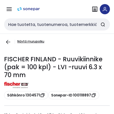
Siirry
Siirry
navigointiin
sisältöön
Haku
Näytä murupolku
FISCHER FINLAND - Ruuvikiinnike
(pak = 100 kpl) - LVI -ruuvi 6.3 x
70 mm
Kopioi
Kopioi
Sähkönro 1304571
Sonepar-ID 100118897