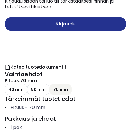
Kirjaudu sisään tai luo tili tarkistaaksesi hinnan ja
tehdäksesi tilauksen
Kirjaudu
Katso tuotedokumentit
Vaihtoehdot
Pituus
:
70 mm
40 mm
50 mm
70 mm
Tärkeimmät tuotetiedot
Pituus
-
70
mm
Pakkaus ja ehdot
1
pak