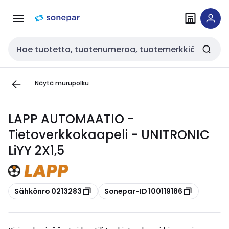
Siirry
Siirry
navigointiin
sisältöön
Haku
Näytä murupolku
LAPP AUTOMAATIO -
Tietoverkkokaapeli - UNITRONIC
LiYY 2X1,5
Kopioi
Kopioi
Sähkönro 0213283
Sonepar-ID 100119186