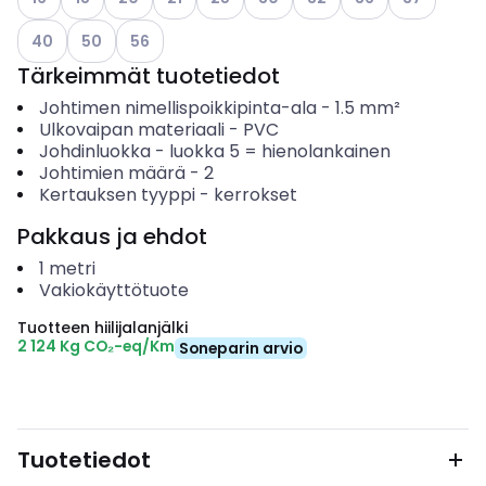
Katso käytettävissä olevat vaihtoehdot
Katso käytettävissä olevat vaihtoehdot
Katso käytettävissä olevat vaihtoehdot
40
50
56
Tärkeimmät tuotetiedot
Johtimen nimellispoikkipinta-ala
-
1.5
mm²
Ulkovaipan materiaali
-
PVC
Johdinluokka
-
luokka 5 = hienolankainen
Johtimien määrä
-
2
Kertauksen tyyppi
-
kerrokset
Pakkaus ja ehdot
1
metri
Vakiokäyttötuote
Tuotteen hiilijalanjälki
2 124 Kg CO₂-eq/Km
Soneparin arvio
Tuotetiedot