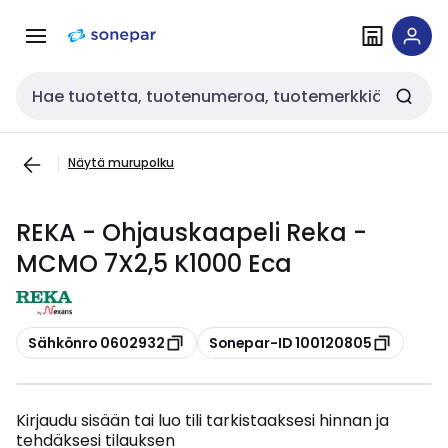
Siirry
Siirry
navigointiin
sisältöön
Haku
Näytä murupolku
REKA - Ohjauskaapeli Reka -
MCMO 7X2,5 K1000 Eca
Kopioi
Kopioi
Sähkönro 0602932
Sonepar-ID 100120805
Kirjaudu sisään tai luo tili tarkistaaksesi hinnan ja
tehdäksesi tilauksen