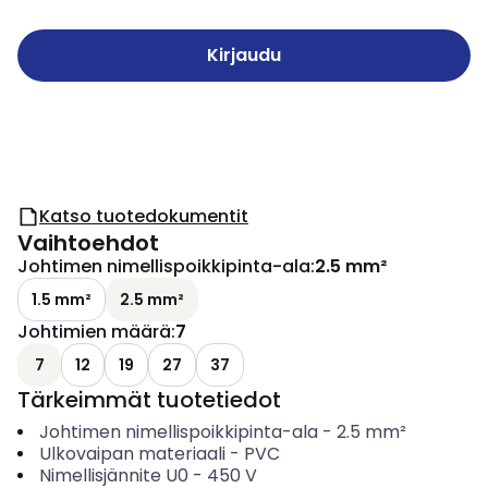
Kirjaudu
Katso tuotedokumentit
Vaihtoehdot
Johtimen nimellispoikkipinta-ala
:
2.5 mm²
1.5 mm²
2.5 mm²
Johtimien määrä
:
7
7
12
19
27
37
Tärkeimmät tuotetiedot
Johtimen nimellispoikkipinta-ala
-
2.5
mm²
Ulkovaipan materiaali
-
PVC
Nimellisjännite U0
-
450
V