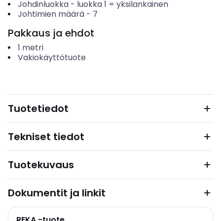
Johdinluokka
-
luokka 1 = yksilankainen
Johtimien määrä
-
7
Pakkaus ja ehdot
1
metri
Vakiokäyttötuote
Tuotetiedot
Tekniset tiedot
Tuotekuvaus
Dokumentit ja linkit
REKA -tuote