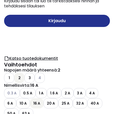
Kirjaudu sisään tai luo tili tarkistaaksesi hinnan ja
tehdäksesi tilauksen
Kirjaudu
Katso tuotedokumentit
Vaihtoehdot
Napojen määrä yhteensä
:
2
Katso käytettävissä olevat vaihtoehdot
1
2
3
4
Nimellisvirta
:
16 A
Katso käytettävissä olevat vaihtoehdot
0.3 A
0.5 A
1 A
1.6 A
2 A
3 A
4 A
6 A
10 A
16 A
20 A
25 A
32 A
40 A
50 A
63 A