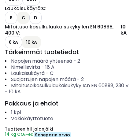
Laukaisukäyrä
:
C
B
C
D
Mitoitusoikosulkulaukaisukyky Icn EN 60898,
10
400 V
:
kA
6 kA
10 kA
Tärkeimmät tuotetiedot
Napojen määrä yhteensä
-
2
Nimellisvirta
-
16
A
Laukaisukäyrä
-
C
Suojattujen napojen määrä
-
2
Mitoitusoikosulkulaukaisukyky Icn EN 60898, 230 V
-
10
kA
Pakkaus ja ehdot
1
kpl
Vakiokäyttötuote
Tuotteen hiilijalanjälki
14 Kg CO₂-eq
Soneparin arvio