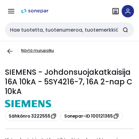
Siirry
Siirry
navigointiin
sisältöön
Haku
Näytä murupolku
SIEMENS - Johdonsuojakatkaisija
16A 10kA - 5SY4216-7, 16A 2-nap C
10kA
Kopioi
Kopioi
Sähkönro 3222555
Sonepar-ID 100121365