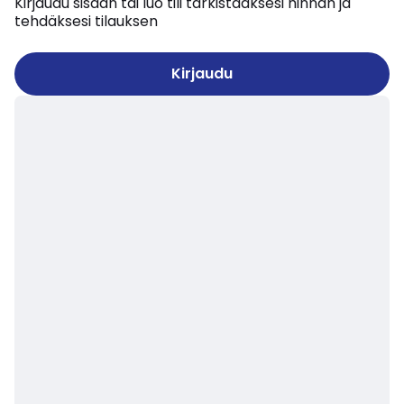
Kirjaudu sisään tai luo tili tarkistaaksesi hinnan ja
tehdäksesi tilauksen
Kirjaudu