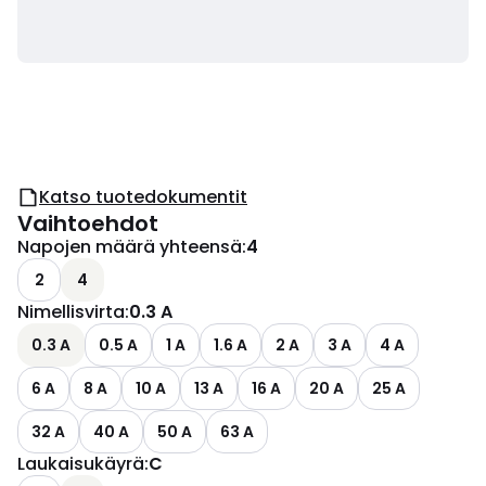
Katso tuotedokumentit
Vaihtoehdot
Napojen määrä yhteensä
:
4
2
4
Nimellisvirta
:
0.3 A
0.3 A
0.5 A
1 A
1.6 A
2 A
3 A
4 A
6 A
8 A
10 A
13 A
16 A
20 A
25 A
32 A
40 A
50 A
63 A
Laukaisukäyrä
:
C