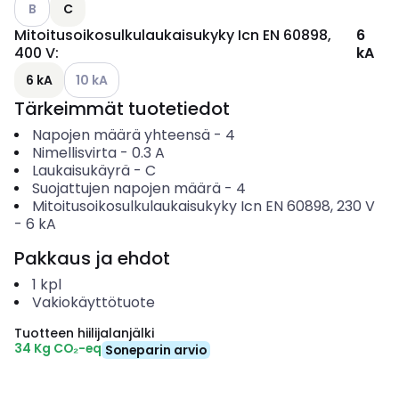
Katso käytettävissä olevat vaihtoehdot
B
C
Mitoitusoikosulkulaukaisukyky Icn EN 60898,
6
400 V
:
kA
Katso käytettävissä olevat vaihtoehdot
6 kA
10 kA
Tärkeimmät tuotetiedot
Napojen määrä yhteensä
-
4
Nimellisvirta
-
0.3
A
Laukaisukäyrä
-
C
Suojattujen napojen määrä
-
4
Mitoitusoikosulkulaukaisukyky Icn EN 60898, 230 V
-
6
kA
Pakkaus ja ehdot
1
kpl
Vakiokäyttötuote
Tuotteen hiilijalanjälki
34 Kg CO₂-eq
Soneparin arvio