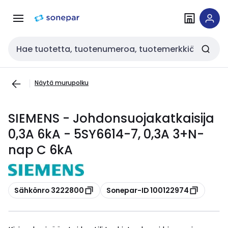
Siirry
Siirry
navigointiin
sisältöön
Haku
Näytä murupolku
SIEMENS - Johdonsuojakatkaisija
0,3A 6kA - 5SY6614-7, 0,3A 3+N-
nap C 6kA
Kopioi
Kopioi
Sähkönro 3222800
Sonepar-ID 100122974