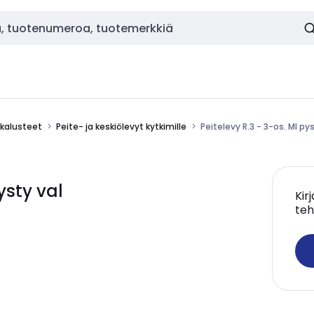
okalusteet
Peite- ja keskiölevyt kytkimille
Peitelevy R.3 - 3-os. MI py
ysty val
Kir
teh