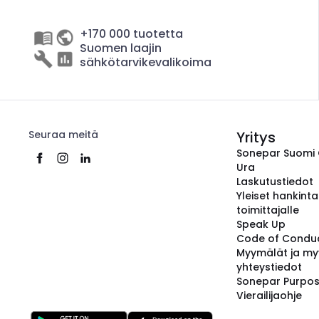
+170 000 tuotetta
Suomen laajin
sähkötarvikevalikoima
Seuraa meitä
Yritys
Sonepar Suomi
Ura
Laskutustiedot
Yleiset hankint
toimittajalle
Speak Up
Code of Condu
Myymälät ja my
yhteystiedot
Sonepar Purpo
Vierailijaohje