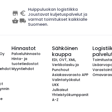
Huippuluokan logistiikka
Joustavat kuljetuspalvelut ja
varmat toimitukset kaikkialle
Suomeen.
Hinnastot
Sähköinen
Logistii
kauppa
palvelu
 Oy
Palveluhinnasto
Hinta- ja
EDI, OVT, XML,
Toimitust
tuotetiedostot
Verkkolasku ja
Lisäarvopa
aehdot
Myyntiehdot
Punchout
Varastoint
Asiakasvarasto APP
Omavaras
Valintatyökalut
ct
UKK
ynnin
Julkaisut
Yhteistyökumppanit
se
A-Z