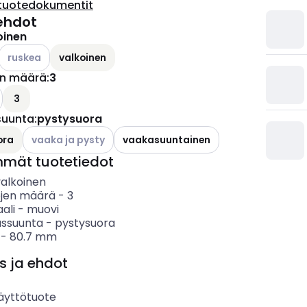
tuotedokumentit
ehdot
oinen
Katso käytettävissä olevat vaihtoehdot
ruskea
valkoinen
en määrä
:
3
ettävissä olevat vaihtoehdot
3
suunta
:
pystysuora
Katso käytettävissä olevat vaihtoehdot
ora
vaaka ja pysty
vaakasuuntainen
mmät tuotetiedot
valkoinen
öjen määrä
-
3
ali
-
muovi
ssuunta
-
pystysuora
-
80.7
mm
s ja ehdot
äyttötuote