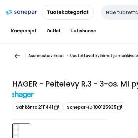
Siirry
Siirry
navigointiin
sisältöön
Tuotekategoriat
Haku
Kampanjat
Outlet
Uutishuone
Asennustarvikkeet
Upotettavat kytkimet ja merkkival
HAGER - Peitelevy R.3 - 3-os. MI p
Kopioi
Kopioi
Sähkönro 2111441
Sonepar-ID 100125935