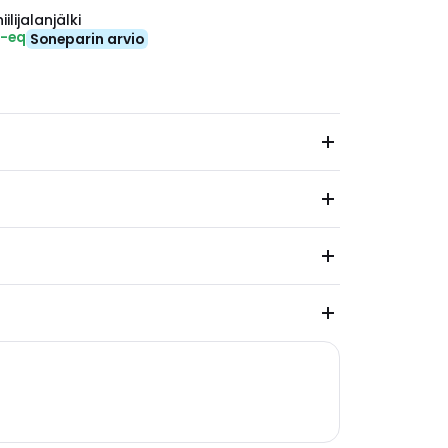
ilijalanjälki
₂-eq
Soneparin arvio