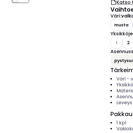
Katso 
Vaihto
Väri
:
valk
musta
Yksikköj
Katso käyt
1
2
Asennus
pystysu
Tärkei
Väri
-
Yksikk
Materia
Asennu
Leveys
Pakkau
1
kpl
Vakiok