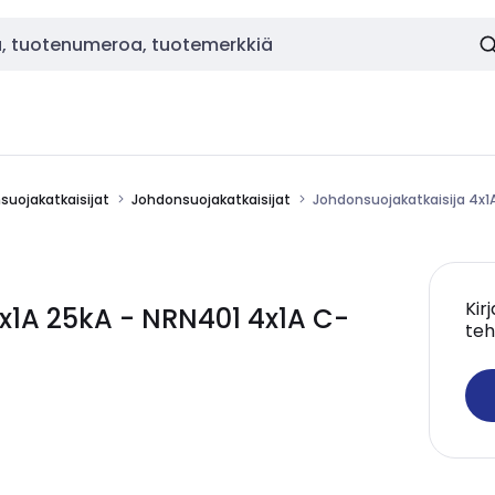
nsuojakatkaisijat
Johdonsuojakatkaisijat
Johdonsuojakatkaisija 4x1
Kir
x1A 25kA - NRN401 4x1A C-
teh