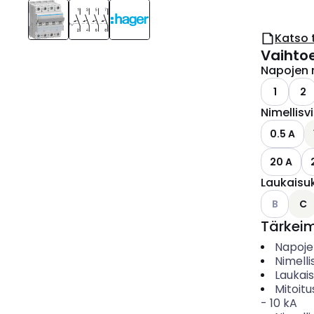
Katso 
Vaihto
Napojen 
1
2
Nimellisv
0.5 A
20 A
Laukaisu
Katso käyt
B
C
Tärkei
Napoje
Nimelli
Laukai
Mitoitu
-
10
kA