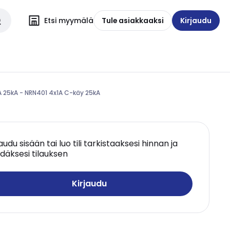
Etsi myymälä
Tule asiakkaaksi
Kirjaudu
A 25kA - NRN401 4x1A C-käy 25kA
jaudu sisään tai luo tili tarkistaaksesi hinnan ja
däksesi tilauksen
Kirjaudu