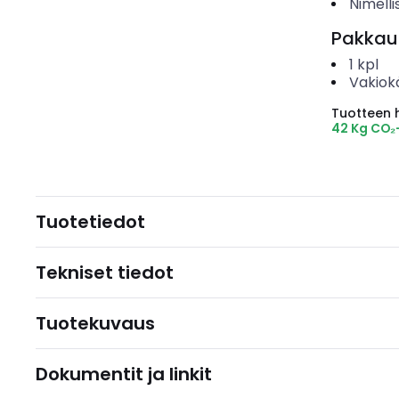
Nimelli
Pakkau
1
kpl
Vakiok
Tuotteen hi
42 Kg CO₂
Tuotetiedot
Tekniset tiedot
Tuotekuvaus
Dokumentit ja linkit