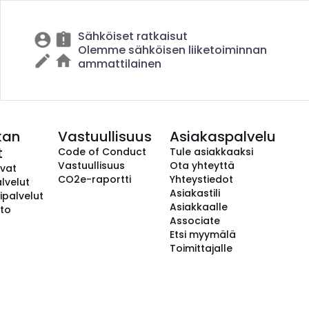
Sähköiset ratkaisut
Olemme sähköisen liiketoiminnan
ammattilainen
kan
Vastuullisuus
Asiakaspalvelu
t
Code of Conduct
Tule asiakkaaksi
Vastuullisuus
Ota yhteyttä
avat
CO2e-raportti
Yhteystiedot
lvelut
Asiakastili
ipalvelut
Asiakkaalle
to
Associate
Etsi myymälä
Toimittajalle