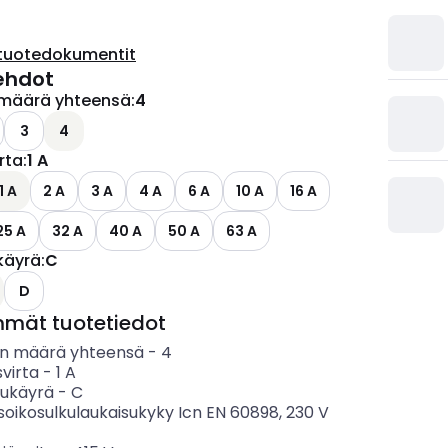
tuotedokumentit
ehdot
määrä yhteensä
:
4
3
4
irta
:
1 A
1 A
2 A
3 A
4 A
6 A
10 A
16 A
25 A
32 A
40 A
50 A
63 A
käyrä
:
C
ettävissä olevat vaihtoehdot
D
mmät tuotetiedot
n määrä yhteensä
-
4
svirta
-
1
A
sukäyrä
-
C
soikosulkulaukaisukyky Icn EN 60898, 230 V