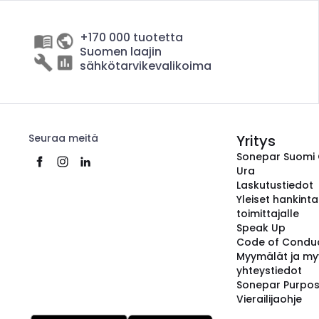
+170 000 tuotetta
Suomen laajin
sähkötarvikevalikoima
Seuraa meitä
Yritys
Sonepar Suomi
Ura
Laskutustiedot
Yleiset hankint
toimittajalle
Speak Up
Code of Condu
Myymälät ja my
yhteystiedot
Sonepar Purpo
Vierailijaohje