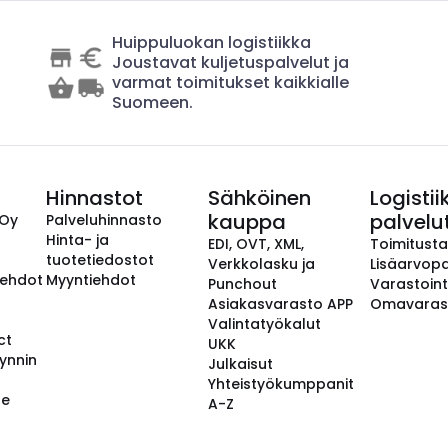
Huippuluokan logistiikka
Joustavat kuljetuspalvelut ja
varmat toimitukset kaikkialle
Suomeen.
Hinnastot
Sähköinen
Logistii
kauppa
palvelu
 Oy
Palveluhinnasto
Hinta- ja
EDI, OVT, XML,
Toimitust
tuotetiedostot
Verkkolasku ja
Lisäarvopa
aehdot
Myyntiehdot
Punchout
Varastoint
Asiakasvarasto APP
Omavaras
Valintatyökalut
ct
UKK
ynnin
Julkaisut
Yhteistyökumppanit
se
A-Z