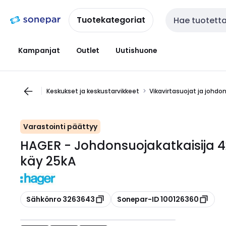
Siirry
Siirry
navigointiin
sisältöön
Tuotekategoriat
Haku
Kampanjat
Outlet
Uutishuone
Keskukset ja keskustarvikkeet
Vikavirtasuojat ja johdo
Varastointi päättyy
HAGER - Johdonsuojakatkaisija 4
käy 25kA
Kopioi
Kopioi
Sähkönro 3263643
Sonepar-ID 100126360