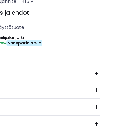
sjännite
-
415
V
s ja ehdot
äyttötuote
ilijalanjälki
-eq
Soneparin arvio