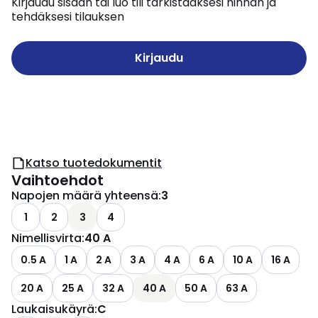
Kirjaudu sisään tai luo tili tarkistaaksesi hinnan ja
tehdäksesi tilauksen
Kirjaudu
Katso tuotedokumentit
Vaihtoehdot
Napojen määrä yhteensä
:
3
1
2
3
4
Nimellisvirta
:
40 A
0.5 A
1 A
2 A
3 A
4 A
6 A
10 A
16 A
20 A
25 A
32 A
40 A
50 A
63 A
Laukaisukäyrä
:
C