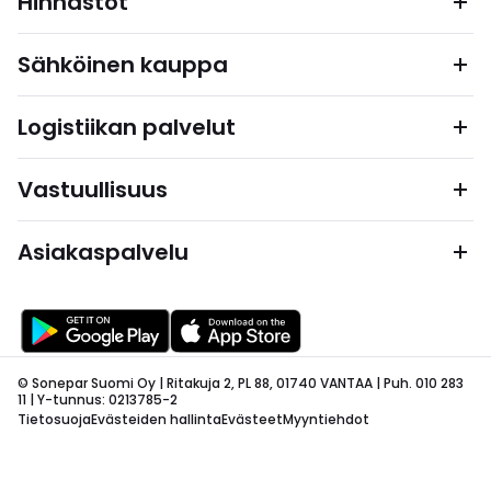
Hinnastot
Sähköinen kauppa
Logistiikan palvelut
Vastuullisuus
Asiakaspalvelu
© Sonepar Suomi Oy | Ritakuja 2, PL 88, 01740 VANTAA | Puh. 010 283
11 | Y-tunnus: 0213785-2
Tietosuoja
Evästeiden hallinta
Evästeet
Myyntiehdot