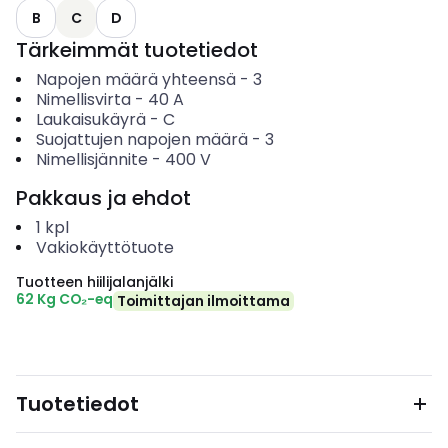
B
C
D
Tärkeimmät tuotetiedot
Napojen määrä yhteensä
-
3
Nimellisvirta
-
40
A
Laukaisukäyrä
-
C
Suojattujen napojen määrä
-
3
Nimellisjännite
-
400
V
Pakkaus ja ehdot
1
kpl
Vakiokäyttötuote
Tuotteen hiilijalanjälki
62 Kg CO₂-eq
Toimittajan ilmoittama
Tuotetiedot