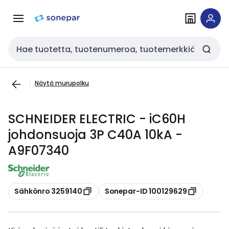
Siirry
Siirry
navigointiin
sisältöön
Haku
Näytä murupolku
SCHNEIDER ELECTRIC - iC60H
johdonsuoja 3P C40A 10kA -
A9F07340
Kopioi
Kopioi
Sähkönro 3259140
Sonepar-ID 100129629