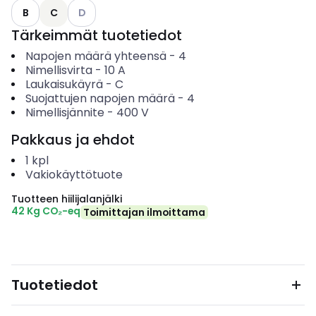
Katso käytettävissä olevat vaihtoehdot
B
C
D
Tärkeimmät tuotetiedot
Napojen määrä yhteensä
-
4
Nimellisvirta
-
10
A
Laukaisukäyrä
-
C
Suojattujen napojen määrä
-
4
Nimellisjännite
-
400
V
Pakkaus ja ehdot
1
kpl
Vakiokäyttötuote
Tuotteen hiilijalanjälki
42 Kg CO₂-eq
Toimittajan ilmoittama
Tuotetiedot