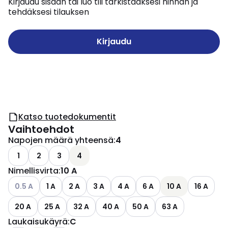
Kirjaudu sisään tai luo tili tarkistaaksesi hinnan ja
tehdäksesi tilauksen
Kirjaudu
Katso tuotedokumentit
Vaihtoehdot
Napojen määrä yhteensä
:
4
1
2
3
4
Nimellisvirta
:
10 A
Katso käytettävissä olevat vaihtoehdot
0.5 A
1 A
2 A
3 A
4 A
6 A
10 A
16 A
20 A
25 A
32 A
40 A
50 A
63 A
Laukaisukäyrä
:
C