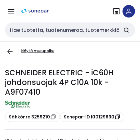
Siirry
Siirry
navigointiin
sisältöön
Haku
Näytä murupolku
SCHNEIDER ELECTRIC - iC60H
johdonsuojak 4P C10A 10k -
A9F07410
Kopioi
Kopioi
Sähkönro 3259210
Sonepar-ID 100129630