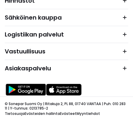
Hinnastot
Sähköinen kauppa
Logistiikan palvelut
Vastuullisuus
Asiakaspalvelu
© Sonepar Suomi Oy | Ritakuja 2, PL 88, 01740 VANTAA | Puh. 010 283
11 | Y-tunnus: 0213785-2
Tietosuoja
Evästeiden hallinta
Evästeet
Myyntiehdot