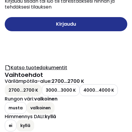
Kirjaudu sisään tai luo tili tarkistaaksesi hinnan ja
tehdäksesi tilauksen
Kirjaudu
Katso tuotedokumentit
Vaihtoehdot
Värilämpötila-alue
:
2700...2700 K
2700...2700 K
3000...3000 K
4000...4000 K
Rungon väri
:
valkoinen
musta
valkoinen
Himmennys DALI
:
kyllä
ei
kyllä