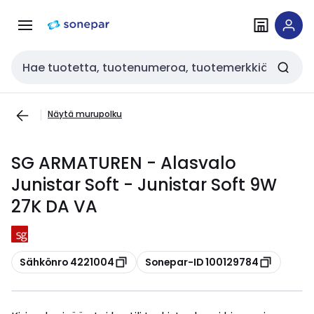
Siirry
Siirry
navigointiin
sisältöön
Haku
Näytä murupolku
SG ARMATUREN - Alasvalo
Junistar Soft - Junistar Soft 9W
27K DA VA
Kopioi
Kopioi
Sähkönro 4221004
Sonepar-ID 100129784