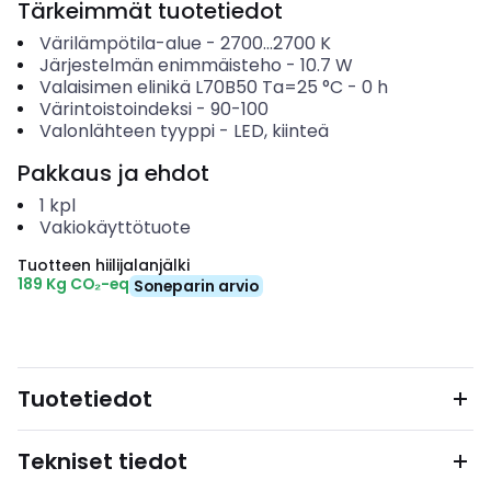
Tärkeimmät tuotetiedot
Värilämpötila-alue
-
2700...2700
K
Järjestelmän enimmäisteho
-
10.7
W
Valaisimen elinikä L70B50 Ta=25 °C
-
0
h
Värintoistoindeksi
-
90-100
Valonlähteen tyyppi
-
LED, kiinteä
Pakkaus ja ehdot
1
kpl
Vakiokäyttötuote
Tuotteen hiilijalanjälki
189 Kg CO₂-eq
Soneparin arvio
Tuotetiedot
Tekniset tiedot