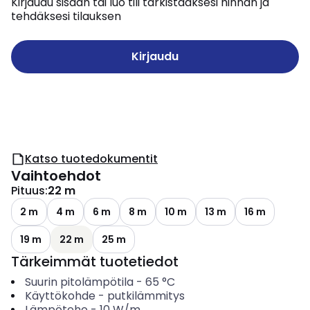
Kirjaudu sisään tai luo tili tarkistaaksesi hinnan ja
tehdäksesi tilauksen
Kirjaudu
Katso tuotedokumentit
Vaihtoehdot
Pituus
:
22 m
2 m
4 m
6 m
8 m
10 m
13 m
16 m
19 m
22 m
25 m
Tärkeimmät tuotetiedot
Suurin pitolämpötila
-
65
°C
Käyttökohde
-
putkilämmitys
Lämpöteho
-
10
W/m