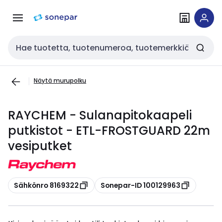
Siirry
Siirry
navigointiin
sisältöön
Haku
Näytä murupolku
RAYCHEM - Sulanapitokaapeli
putkistot - ETL-FROSTGUARD 22m
vesiputket
Kopioi
Kopioi
Sähkönro 8169322
Sonepar-ID 100129963