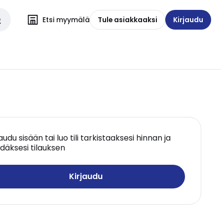
Etsi myymälä
Tule asiakkaaksi
Kirjaudu
jaudu sisään tai luo tili tarkistaaksesi hinnan ja
däksesi tilauksen
Kirjaudu