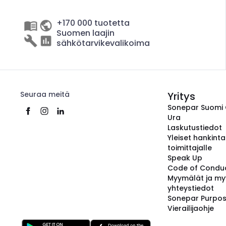
+170 000 tuotetta
Suomen laajin
sähkötarvikevalikoima
Seuraa meitä
Yritys
Sonepar Suomi
Ura
Laskutustiedot
Yleiset hankint
toimittajalle
Speak Up
Code of Condu
Myymälät ja my
yhteystiedot
Sonepar Purpo
Vierailijaohje