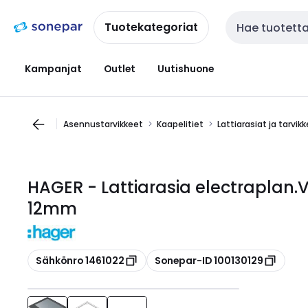
Siirry
Siirry
navigointiin
sisältöön
Tuotekategoriat
Haku
Kampanjat
Outlet
Uutishuone
Asennustarvikkeet
Kaapelitiet
Lattiarasiat ja tarvik
HAGER - Lattiarasia electraplan
12mm
Kopioi
Kopioi
Sähkönro 1461022
Sonepar-ID 100130129