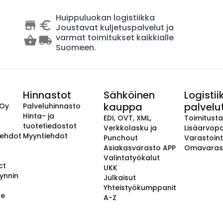
Huippuluokan logistiikka
Joustavat kuljetuspalvelut ja
varmat toimitukset kaikkialle
Suomeen.
Hinnastot
Sähköinen
Logistii
kauppa
palvelu
 Oy
Palveluhinnasto
Hinta- ja
EDI, OVT, XML,
Toimitust
tuotetiedostot
Verkkolasku ja
Lisäarvopa
aehdot
Myyntiehdot
Punchout
Varastoint
Asiakasvarasto APP
Omavaras
Valintatyökalut
ct
UKK
ynnin
Julkaisut
Yhteistyökumppanit
se
A-Z