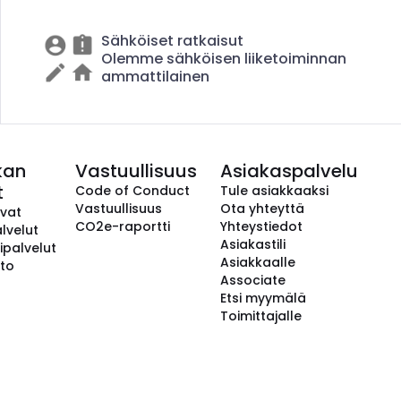
Sähköiset ratkaisut
Olemme sähköisen liiketoiminnan
ammattilainen
kan
Vastuullisuus
Asiakaspalvelu
t
Code of Conduct
Tule asiakkaaksi
Vastuullisuus
Ota yhteyttä
avat
CO2e-raportti
Yhteystiedot
lvelut
Asiakastili
ipalvelut
Asiakkaalle
to
Associate
Etsi myymälä
Toimittajalle