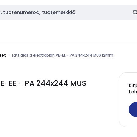
keet
Lattiarasia electraplan.VE-EE - PA 244x244 MUS 12mm
.VE-EE - PA 244x244 MUS
Kir
teh