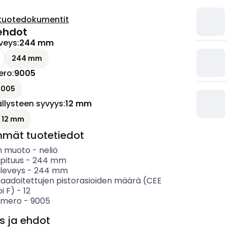
tuotedokumentit
ehdot
veys
:
244 mm
244 mm
ero
:
9005
9005
llysteen syvyys
:
12 mm
12 mm
mmät tuotetiedot
n muoto
-
neliö
pituus
-
244
mm
leveys
-
244
mm
aadoitettujen pistorasioiden määrä (CEE
i F)
-
12
umero
-
9005
s ja ehdot