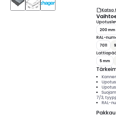
Katso 
Vaihto
Upotusle
200 mm
RAL-num
7011
Lattiapää
5 mm
Tärkei
Kanne
Upotus
Upotus
Suojam
7/3, tyypp
RAL-n
Pakkau