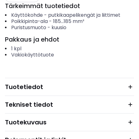
Tärkeimmät tuotetiedot
Käyttökohde
-
putkikaapelikengät ja liittimet
Poikkipinta-ala
-
185...185
mm²
Puristusmuoto
-
kuusio
Pakkaus ja ehdot
1
kpl
Vakiokäyttötuote
Tuotetiedot
Tekniset tiedot
Tuotekuvaus