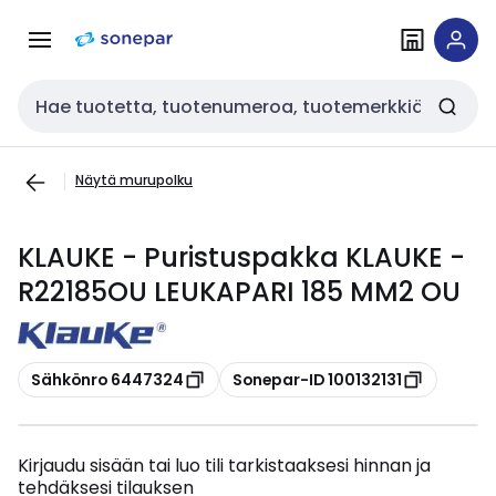
Siirry
Siirry
navigointiin
sisältöön
Haku
Näytä murupolku
KLAUKE - Puristuspakka KLAUKE -
R22185OU LEUKAPARI 185 MM2 OU
Kopioi
Kopioi
Sähkönro 6447324
Sonepar-ID 100132131
Kirjaudu sisään tai luo tili tarkistaaksesi hinnan ja
tehdäksesi tilauksen