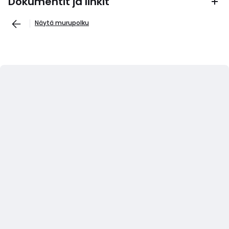
Dokumentit ja linkit
Näytä murupolku