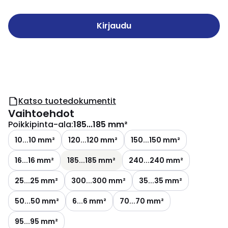
Kirjaudu
Katso tuotedokumentit
Vaihtoehdot
Poikkipinta-ala
:
185...185 mm²
10...10 mm²
120...120 mm²
150...150 mm²
16...16 mm²
185...185 mm²
240...240 mm²
25...25 mm²
300...300 mm²
35...35 mm²
50...50 mm²
6...6 mm²
70...70 mm²
95...95 mm²