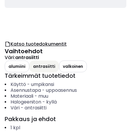
Katso tuotedokumentit
Vaihtoehdot
Väri
:
antrasiitti
alumiini
antrasiitti
valkoinen
Tärkeimmät tuotetiedot
Käyttö
-
umpikansi
Asennustapa
-
uppoasennus
Materiaali
-
muu
Halogeeniton
-
kyllä
Väri
-
antrasiitti
Pakkaus ja ehdot
1
kpl