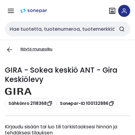
Siirry
Siirry
navigointiin
sisältöön
Haku
Näytä murupolku
GIRA - Sokea keskiö ANT - Gira
Keskiölevy
Kopioi
Kopioi
Sähkönro 2118368
Sonepar-ID 100132886
Kirjaudu sisään tai luo tili tarkistaaksesi hinnan ja
tehdäksesi tilauksen