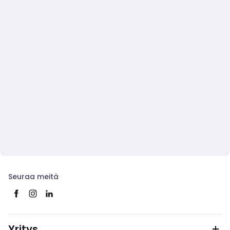
Seuraa meitä
Yritys