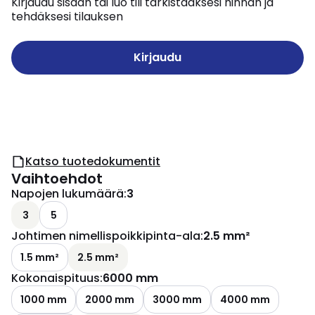
Kirjaudu sisään tai luo tili tarkistaaksesi hinnan ja
tehdäksesi tilauksen
Kirjaudu
Katso tuotedokumentit
Vaihtoehdot
Napojen lukumäärä
:
3
3
5
Johtimen nimellispoikkipinta-ala
:
2.5 mm²
1.5 mm²
2.5 mm²
Kokonaispituus
:
6000 mm
1000 mm
2000 mm
3000 mm
4000 mm