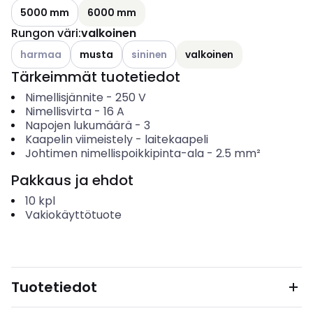
5000 mm
6000 mm
Rungon väri
:
valkoinen
Katso käytettävissä olevat vaihtoehdot
Katso käytettävissä olevat vaihtoehdo
harmaa
musta
sininen
valkoinen
Tärkeimmät tuotetiedot
Nimellisjännite
-
250
V
Nimellisvirta
-
16
A
Napojen lukumäärä
-
3
Kaapelin viimeistely
-
laitekaapeli
Johtimen nimellispoikkipinta-ala
-
2.5
mm²
Pakkaus ja ehdot
10
kpl
Vakiokäyttötuote
Tuotetiedot