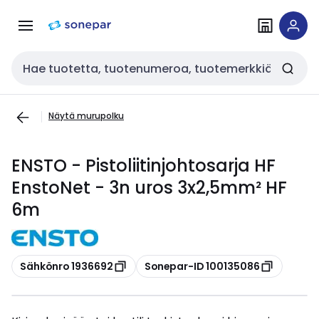
Siirry
Siirry
navigointiin
sisältöön
Haku
Näytä murupolku
ENSTO - Pistoliitinjohtosarja HF
EnstoNet - 3n uros 3x2,5mm² HF
6m
Kopioi
Kopioi
Sähkönro 1936692
Sonepar-ID 100135086