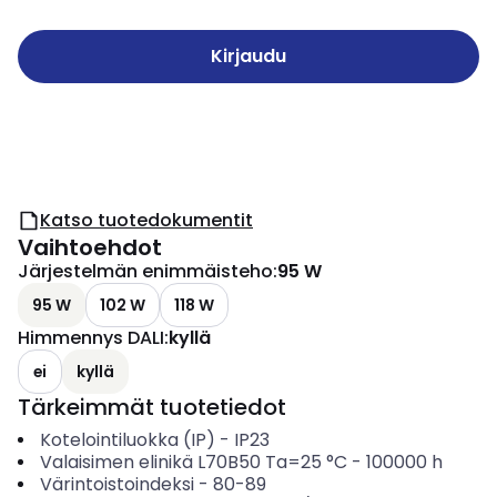
Kirjaudu
Katso tuotedokumentit
Vaihtoehdot
Järjestelmän enimmäisteho
:
95 W
95 W
102 W
118 W
Himmennys DALI
:
kyllä
ei
kyllä
Tärkeimmät tuotetiedot
Kotelointiluokka (IP)
-
IP23
Valaisimen elinikä L70B50 Ta=25 °C
-
100000
h
Värintoistoindeksi
-
80-89