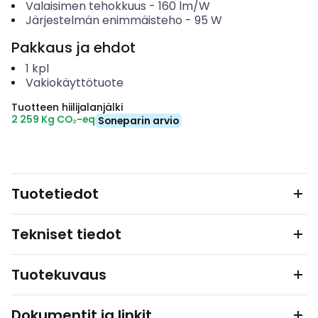
Valaisimen tehokkuus
-
160
lm/W
Järjestelmän enimmäisteho
-
95
W
Pakkaus ja ehdot
1
kpl
Vakiokäyttötuote
Tuotteen hiilijalanjälki
2 259 Kg CO₂-eq
Soneparin arvio
Tuotetiedot
Tekniset tiedot
Tuotekuvaus
Dokumentit ja linkit