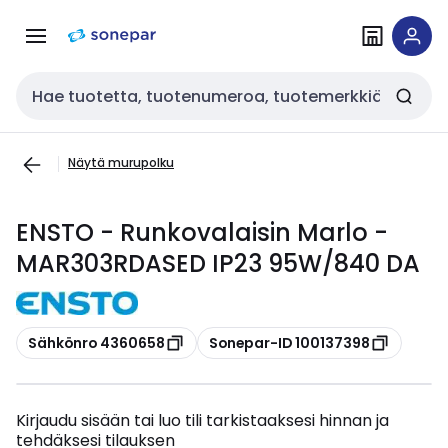
Siirry
Siirry
navigointiin
sisältöön
Haku
Näytä murupolku
ENSTO - Runkovalaisin Marlo -
MAR303RDASED IP23 95W/840 DA
Kopioi
Kopioi
Sähkönro 4360658
Sonepar-ID 100137398
Kirjaudu sisään tai luo tili tarkistaaksesi hinnan ja
tehdäksesi tilauksen