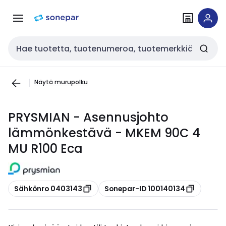
Siirry
Siirry
navigointiin
sisältöön
Haku
Näytä murupolku
PRYSMIAN - Asennusjohto
lämmönkestävä - MKEM 90C 4
MU R100 Eca
Kopioi
Kopioi
Sähkönro 0403143
Sonepar-ID 100140134