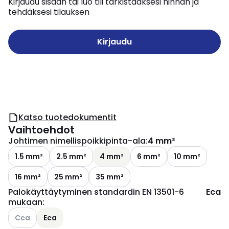
Kirjaudu sisään tai luo tili tarkistaaksesi hinnan ja
tehdäksesi tilauksen
Kirjaudu
Katso tuotedokumentit
Vaihtoehdot
Johtimen nimellispoikkipinta-ala
:
4 mm²
1.5 mm²
2.5 mm²
4 mm²
6 mm²
10 mm²
16 mm²
25 mm²
35 mm²
Palokäyttäytyminen standardin EN 13501-6
Eca
mukaan
:
Katso käytettävissä olevat vaihtoehdot
Cca
Eca