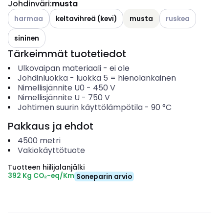
Johdinväri
:
musta
Katso käytettävissä olevat vaihtoehdot
Katso käytettävi
harmaa
keltavihreä (kevi)
musta
ruskea
sininen
Tärkeimmät tuotetiedot
Ulkovaipan materiaali
-
ei ole
Johdinluokka
-
luokka 5 = hienolankainen
Nimellisjännite U0
-
450
V
Nimellisjännite U
-
750
V
Johtimen suurin käyttölämpötila
-
90
°C
Pakkaus ja ehdot
4500
metri
Vakiokäyttötuote
Tuotteen hiilijalanjälki
392 Kg CO₂-eq/Km
Soneparin arvio