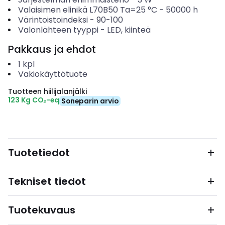
Valaisimen elinikä L70B50 Ta=25 °C
-
50000
h
Värintoistoindeksi
-
90-100
Valonlähteen tyyppi
-
LED, kiinteä
Pakkaus ja ehdot
1
kpl
Vakiokäyttötuote
Tuotteen hiilijalanjälki
123 Kg CO₂-eq
Soneparin arvio
Tuotetiedot
Tekniset tiedot
Tuotekuvaus