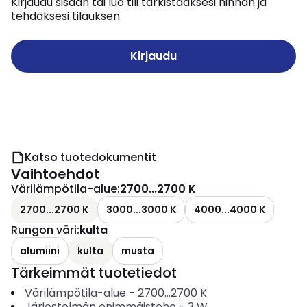
Kirjaudu sisään tai luo tili tarkistaaksesi hinnan ja
tehdäksesi tilauksen
Kirjaudu
Katso tuotedokumentit
Vaihtoehdot
Värilämpötila-alue
:
2700...2700 K
2700...2700 K
3000...3000 K
4000...4000 K
Rungon väri
:
kulta
alumiini
kulta
musta
Tärkeimmät tuotetiedot
Värilämpötila-alue
-
2700...2700
K
Järjestelmän enimmäisteho
-
3
W