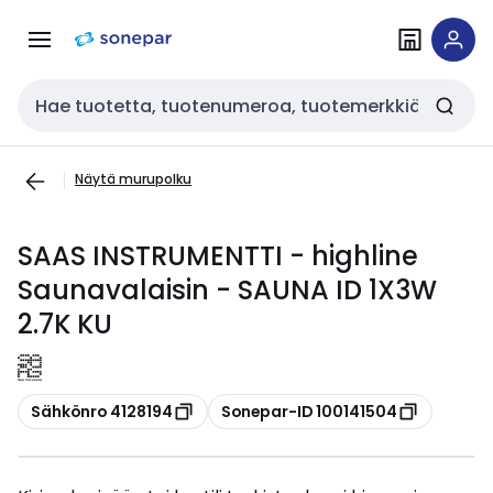
Siirry
Siirry
navigointiin
sisältöön
Haku
Näytä murupolku
SAAS INSTRUMENTTI - highline
Saunavalaisin - SAUNA ID 1X3W
2.7K KU
Kopioi
Kopioi
Sähkönro 4128194
Sonepar-ID 100141504