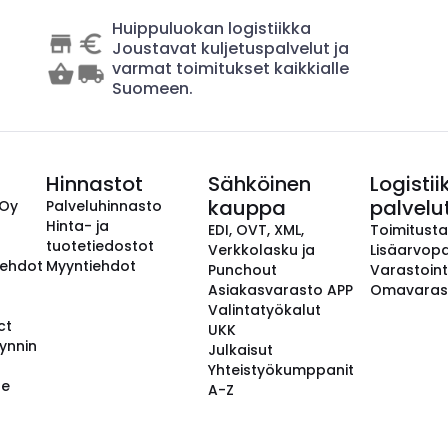
Huippuluokan logistiikka
Joustavat kuljetuspalvelut ja
varmat toimitukset kaikkialle
Suomeen.
Hinnastot
Sähköinen
Logistii
kauppa
palvelu
 Oy
Palveluhinnasto
Hinta- ja
EDI, OVT, XML,
Toimitust
tuotetiedostot
Verkkolasku ja
Lisäarvopa
aehdot
Myyntiehdot
Punchout
Varastoint
Asiakasvarasto APP
Omavaras
Valintatyökalut
ct
UKK
ynnin
Julkaisut
Yhteistyökumppanit
se
A-Z