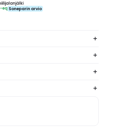
ilijalanjälki
₂-eq
Soneparin arvio