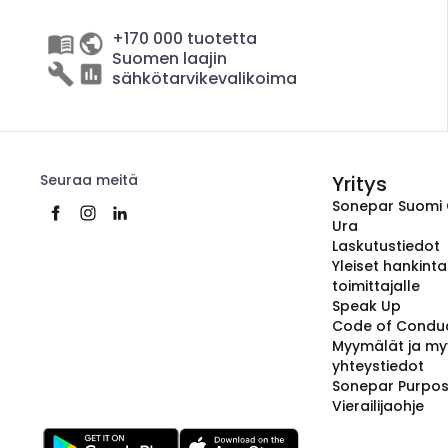
+170 000 tuotetta
Suomen laajin
sähkötarvikevalikoima
Seuraa meitä
Yritys
Sonepar Suomi
Ura
Laskutustiedot
Yleiset hankint
toimittajalle
Speak Up
Code of Condu
Myymälät ja my
yhteystiedot
Sonepar Purpo
Vierailijaohje