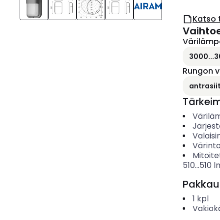
Katso 
Vaihto
Värilämp
3000...3
Rungon v
antrasiit
Tärkei
Värilä
Järjes
Valais
Värinto
Mitoite
510...510
l
Pakkau
1
kpl
Vakiok