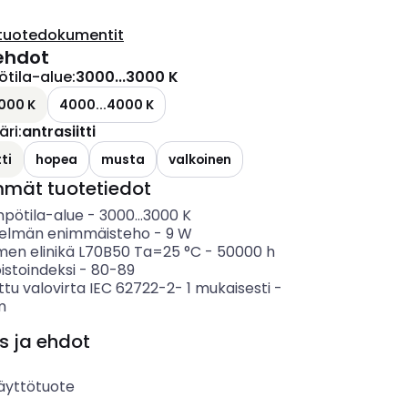
tuotedokumentit
ehdot
ötila-alue
:
3000...3000 K
000 K
4000...4000 K
äri
:
antrasiitti
ti
hopea
musta
valkoinen
mmät tuotetiedot
mpötila-alue
-
3000...3000
K
telmän enimmäisteho
-
9
W
imen elinikä L70B50 Ta=25 °C
-
50000
h
istoindeksi
-
80-89
ttu valovirta IEC 62722-2- 1 mukaisesti
-
m
s ja ehdot
äyttötuote