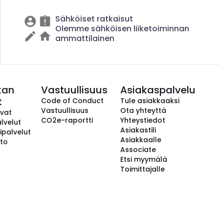
Sähköiset ratkaisut
Olemme sähköisen liiketoiminnan
ammattilainen
kan
Vastuullisuus
Asiakaspalvelu
t
Code of Conduct
Tule asiakkaaksi
Vastuullisuus
Ota yhteyttä
avat
CO2e-raportti
Yhteystiedot
lvelut
Asiakastili
ipalvelut
Asiakkaalle
to
Associate
Etsi myymälä
Toimittajalle