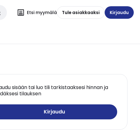
Etsi myymälä
Tule asiakkaaksi
Kirjaudu
jaudu sisään tai luo tili tarkistaaksesi hinnan ja
däksesi tilauksen
Kirjaudu