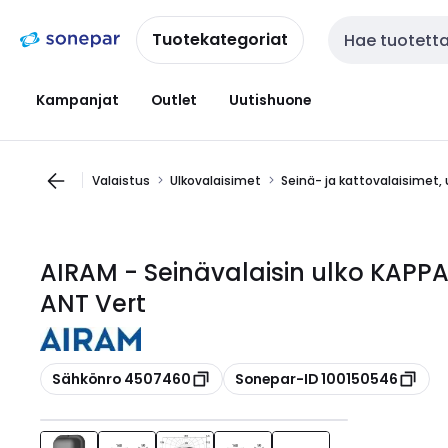
Siirry
Siirry
navigointiin
sisältöön
Tuotekategoriat
Haku
Kampanjat
Outlet
Uutishuone
Valaistus
Ulkovalaisimet
Seinä- ja kattovalaisimet, 
AIRAM - Seinävalaisin ulko KAPPA
ANT Vert
Kopioi
Kopioi
Sähkönro 4507460
Sonepar-ID 100150546