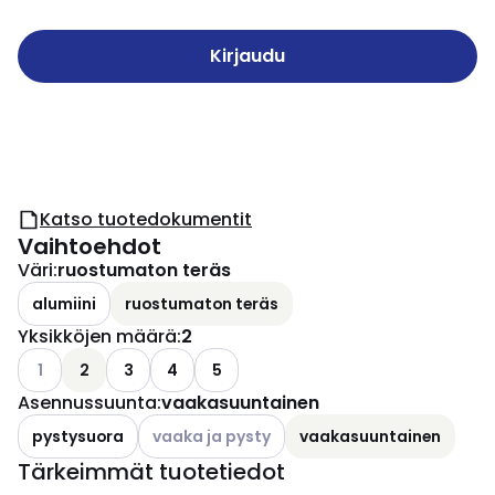
Kirjaudu
Katso tuotedokumentit
Vaihtoehdot
Väri
:
ruostumaton teräs
alumiini
ruostumaton teräs
Yksikköjen määrä
:
2
Katso käytettävissä olevat vaihtoehdot
1
2
3
4
5
Asennussuunta
:
vaakasuuntainen
Katso käytettävissä olevat vaihtoehdot
pystysuora
vaaka ja pysty
vaakasuuntainen
Tärkeimmät tuotetiedot