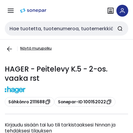
Siirry
Siirry
navigointiin
sisältöön
Haku
Näytä murupolku
HAGER - Peitelevy K.5 - 2-os.
vaaka rst
Kopioi
Kopioi
Sähkönro 2111688
Sonepar-ID 100152022
Kirjaudu sisään tai luo tili tarkistaaksesi hinnan ja
tehdäksesi tilauksen