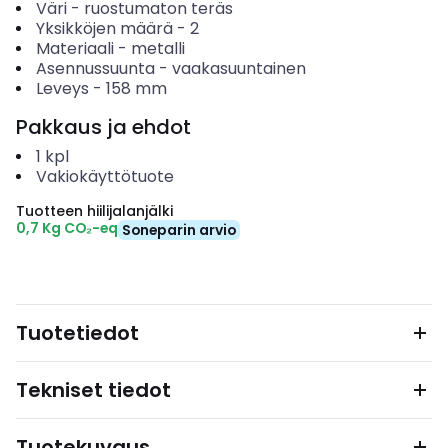
Väri
-
ruostumaton teräs
Yksikköjen määrä
-
2
Materiaali
-
metalli
Asennussuunta
-
vaakasuuntainen
Leveys
-
158
mm
Pakkaus ja ehdot
1
kpl
Vakiokäyttötuote
Tuotteen hiilijalanjälki
0,7 Kg CO₂-eq
Soneparin arvio
Tuotetiedot
Tekniset tiedot
Tuotekuvaus