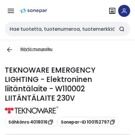
Siirry
Siirry
navigointiin
sisältöön
Haku
Näytä murupolku
TEKNOWARE EMERGENCY
LIGHTING - Elektroninen
liitäntälaite - W110002
LIITÄNTÄLAITE 230V
Kopioi
Kopioi
Sähkönro 4018016
Sonepar-ID 100152797