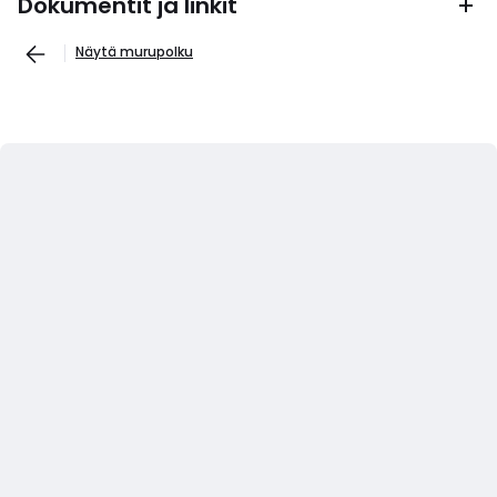
Dokumentit ja linkit
Näytä murupolku