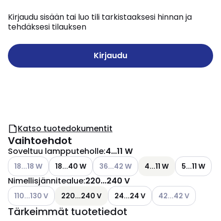
Kirjaudu sisään tai luo tili tarkistaaksesi hinnan ja
tehdäksesi tilauksen
Kirjaudu
Katso tuotedokumentit
Vaihtoehdot
Soveltuu lampputeholle
:
4...11 W
Katso käytettävissä olevat vaihtoehdot
Katso käytettävissä olevat vaihtoeh
18...18 W
18...40 W
36...42 W
4...11 W
5...11 W
Nimellisjännitealue
:
220...240 V
Katso käytettävissä olevat vaihtoehdot
Katso käytettävissä
110...130 V
220...240 V
24...24 V
42...42 V
Tärkeimmät tuotetiedot