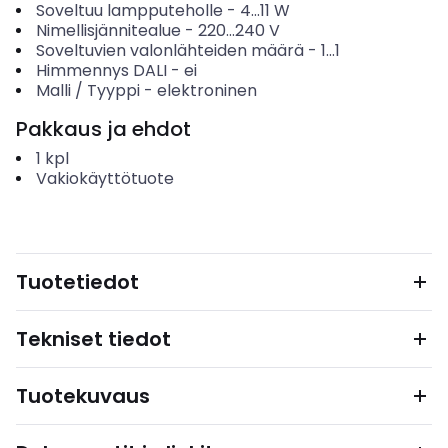
Soveltuu lampputeholle
-
4...11
W
Nimellisjännitealue
-
220...240
V
Soveltuvien valonlähteiden määrä
-
1...1
Himmennys DALI
-
ei
Malli / Tyyppi
-
elektroninen
Pakkaus ja ehdot
1
kpl
Vakiokäyttötuote
Tuotetiedot
Tekniset tiedot
Tuotekuvaus