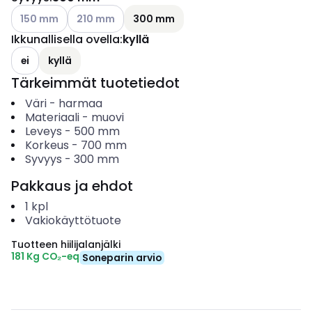
Katso käytettävissä olevat vaihtoehdot
Katso käytettävissä olevat vaihtoehdot
150 mm
210 mm
300 mm
Ikkunallisella ovella
:
kyllä
ei
kyllä
Tärkeimmät tuotetiedot
Väri
-
harmaa
Materiaali
-
muovi
Leveys
-
500
mm
Korkeus
-
700
mm
Syvyys
-
300
mm
Pakkaus ja ehdot
1
kpl
Vakiokäyttötuote
Tuotteen hiilijalanjälki
181 Kg CO₂-eq
Soneparin arvio