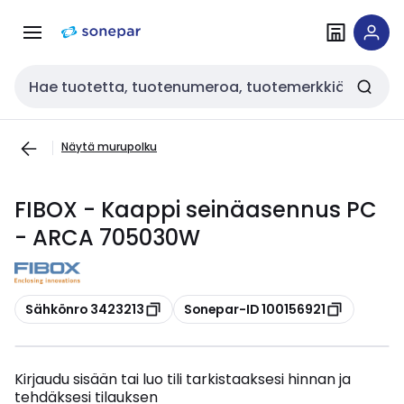
Siirry
Siirry
navigointiin
sisältöön
Haku
Näytä murupolku
FIBOX - Kaappi seinäasennus PC
- ARCA 705030W
Kopioi
Kopioi
Sähkönro 3423213
Sonepar-ID 100156921
Kirjaudu sisään tai luo tili tarkistaaksesi hinnan ja
tehdäksesi tilauksen