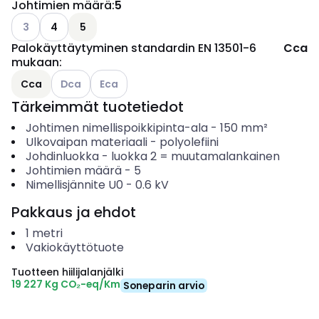
Johtimien määrä
:
5
Katso käytettävissä olevat vaihtoehdot
3
4
5
Palokäyttäytyminen standardin EN 13501-6
Cca
mukaan
:
Katso käytettävissä olevat vaihtoehdot
Katso käytettävissä olevat vaihtoehdot
Cca
Dca
Eca
Tärkeimmät tuotetiedot
Johtimen nimellispoikkipinta-ala
-
150
mm²
Ulkovaipan materiaali
-
polyolefiini
Johdinluokka
-
luokka 2 = muutamalankainen
Johtimien määrä
-
5
Nimellisjännite U0
-
0.6
kV
Pakkaus ja ehdot
1
metri
Vakiokäyttötuote
Tuotteen hiilijalanjälki
19 227 Kg CO₂-eq/Km
Soneparin arvio