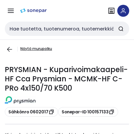
Siirry
Siirry
navigointiin
sisältöön
Haku
Näytä murupolku
PRYSMIAN - Kuparivoimakaapeli-
HF Cca Prysmian - MCMK-HF C-
PRo 4x150/70 K500
Kopioi
Kopioi
Sähkönro 0602017
Sonepar-ID 100157133