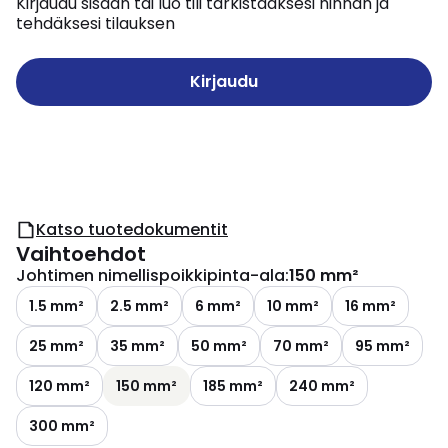
Kirjaudu sisään tai luo tili tarkistaaksesi hinnan ja
tehdäksesi tilauksen
Kirjaudu
Katso tuotedokumentit
Vaihtoehdot
Johtimen nimellispoikkipinta-ala
:
150 mm²
1.5 mm²
2.5 mm²
6 mm²
10 mm²
16 mm²
25 mm²
35 mm²
50 mm²
70 mm²
95 mm²
120 mm²
150 mm²
185 mm²
240 mm²
300 mm²