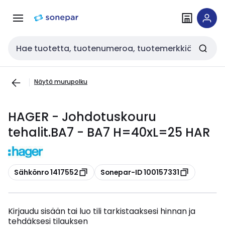
Siirry
Siirry
navigointiin
sisältöön
Haku
Näytä murupolku
HAGER - Johdotuskouru
tehalit.BA7 - BA7 H=40xL=25 HAR
Kopioi
Kopioi
Sähkönro 1417552
Sonepar-ID 100157331
Kirjaudu sisään tai luo tili tarkistaaksesi hinnan ja
tehdäksesi tilauksen