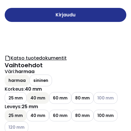
Kirjaudu
Katso tuotedokumentit
Vaihtoehdot
Väri
:
harmaa
harmaa
sininen
Korkeus
:
40 mm
Katso käytettävis
25 mm
40 mm
60 mm
80 mm
100 mm
Leveys
:
25 mm
25 mm
40 mm
60 mm
80 mm
100 mm
Katso käytettävissä olevat vaihtoehdot
120 mm