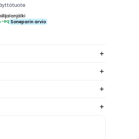
äyttötuote
ilijalanjälki
₂-eq
Soneparin arvio