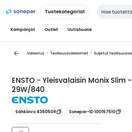
Siirry
Siirry
navigointiin
sisältöön
Tuotekategoriat
Haku
Kampanjat
Outlet
Uutishuone
Valaistus
Teollisuusvalaisimet
Suljetut teollisuusv
ENSTO - Yleisvalaisin Monix Slim
29W/840
Kopioi
Kopioi
Sähkönro 4360509
Sonepar-ID 100157510