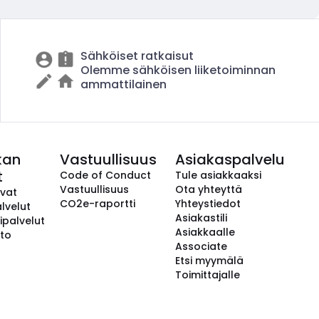
Sähköiset ratkaisut
Olemme sähköisen liiketoiminnan
ammattilainen
kan
Vastuullisuus
Asiakaspalvelu
t
Code of Conduct
Tule asiakkaaksi
Vastuullisuus
Ota yhteyttä
avat
CO2e-raportti
Yhteystiedot
lvelut
Asiakastili
ipalvelut
Asiakkaalle
to
Associate
Etsi myymälä
Toimittajalle