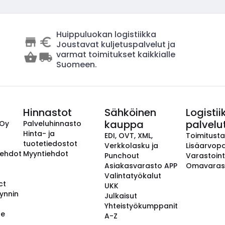
Huippuluokan logistiikka
Joustavat kuljetuspalvelut ja
varmat toimitukset kaikkialle
Suomeen.
Hinnastot
Sähköinen
Logistii
kauppa
palvelu
 Oy
Palveluhinnasto
Hinta- ja
EDI, OVT, XML,
Toimitust
tuotetiedostot
Verkkolasku ja
Lisäarvopa
aehdot
Myyntiehdot
Punchout
Varastoint
Asiakasvarasto APP
Omavaras
Valintatyökalut
ct
UKK
ynnin
Julkaisut
Yhteistyökumppanit
se
A-Z