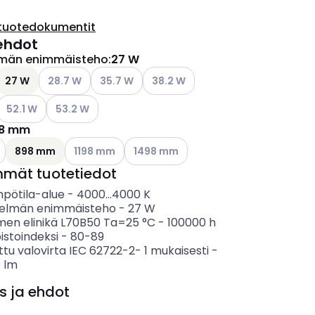
tuotedokumentit
ehdot
lmän enimmäisteho
:
27 W
ettävissä olevat vaihtoehdot
Katso käytettävissä olevat vaihtoehdot
Katso käytettävissä olevat vaihtoehdot
Katso käytettävissä olevat vaihto
27 W
28.7 W
35.7 W
38.2 W
Katso käytettävissä olevat vaihtoehdot
Katso käytettävissä olevat vaihtoehdot
52.1 W
53.2 W
8 mm
ettävissä olevat vaihtoehdot
Katso käytettävissä olevat vaihtoehdot
Katso käytettävissä olevat vaihtoehdo
898 mm
1198 mm
1498 mm
mmät tuotetiedot
mpötila-alue
-
4000...4000
K
telmän enimmäisteho
-
27
W
imen elinikä L70B50 Ta=25 °C
-
100000
h
istoindeksi
-
80-89
ttu valovirta IEC 62722-2- 1 mukaisesti
-
0
lm
s ja ehdot