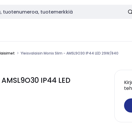
alaisimet
Yleisvalaisin Monix Slim - AMSL9O30 IP44 LED 29W/840
 - AMSL9O30 IP44 LED
Kir
teh