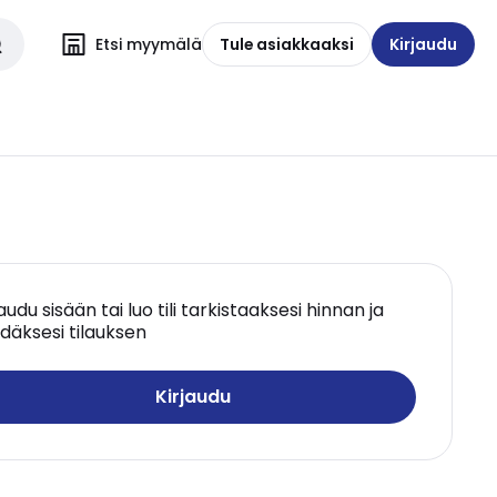
Etsi myymälä
Tule asiakkaaksi
Kirjaudu
jaudu sisään tai luo tili tarkistaaksesi hinnan ja
däksesi tilauksen
Kirjaudu