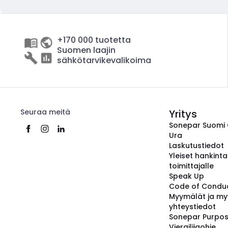
+170 000 tuotetta
Suomen laajin
sähkötarvikevalikoima
Seuraa meitä
Yritys
Sonepar Suomi
Ura
Laskutustiedot
Yleiset hankint
toimittajalle
Speak Up
Code of Condu
Myymälät ja my
yhteystiedot
Sonepar Purpo
Vierailijaohje