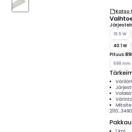
Katso 
Vaihto
Järjeste
Katso käyt
19.5 W
40.1 W
Pituus
:
89
Katso käyt
598 mm
Tärkei
Värilä
Järjes
Valais
Värinto
Mitoite
2110...349
Pakkau
1
kpl