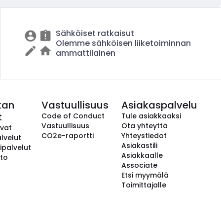
Sähköiset ratkaisut
Olemme sähköisen liiketoiminnan
ammattilainen
kan
Vastuullisuus
Asiakaspalvelu
t
Code of Conduct
Tule asiakkaaksi
Vastuullisuus
Ota yhteyttä
avat
CO2e-raportti
Yhteystiedot
lvelut
Asiakastili
ipalvelut
Asiakkaalle
to
Associate
Etsi myymälä
Toimittajalle