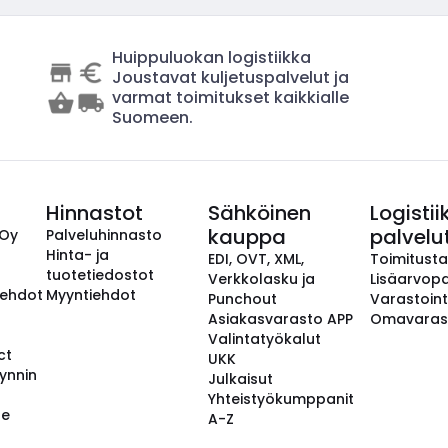
Huippuluokan logistiikka
Joustavat kuljetuspalvelut ja
varmat toimitukset kaikkialle
Suomeen.
Hinnastot
Sähköinen
Logistii
kauppa
palvelu
 Oy
Palveluhinnasto
Hinta- ja
EDI, OVT, XML,
Toimitust
tuotetiedostot
Verkkolasku ja
Lisäarvopa
aehdot
Myyntiehdot
Punchout
Varastoint
Asiakasvarasto APP
Omavaras
Valintatyökalut
ct
UKK
ynnin
Julkaisut
Yhteistyökumppanit
se
A-Z