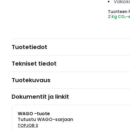
Vakiok
Tuotteen hi
2 Kg CO₂-
Tuotetiedot
Tekniset tiedot
Tuotekuvaus
Dokumentit ja linkit
WAGO -tuote
Tutustu WAGO-sarjaan
TOPJOB S