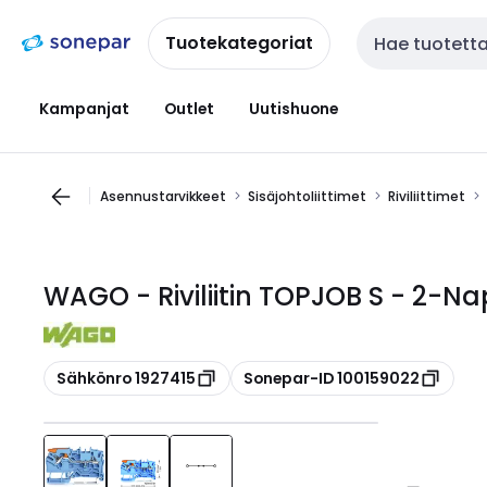
Siirry
Siirry
navigointiin
sisältöön
Tuotekategoriat
Haku
Kampanjat
Outlet
Uutishuone
Asennustarvikkeet
Sisäjohtoliittimet
Riviliittimet
WAGO - Riviliitin TOPJOB S - 2-Nap
Kopioi
Kopioi
Sähkönro 1927415
Sonepar-ID 100159022