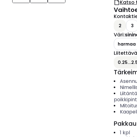
Katso 
Vaihto
Kontakti
2
3
Väri
:
sini
harmaa
Liitettäv
0.25...2
Tärkei
Asenn
Nimelli
Liitänt
poikkipin
Mitoitu
Kaapeli
Pakkau
1
kpl