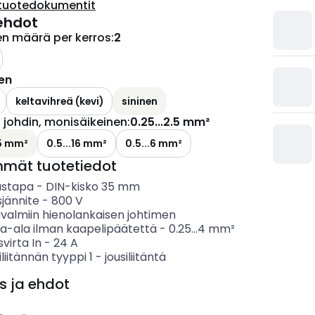
tuotedokumentit
ehdot
en määrä per kerros
:
2
nen
keltavihreä (kevi)
sininen
ä johdin, monisäikeinen
:
0.25...2.5 mm²
.5 mm²
0.5...16 mm²
0.5...6 mm²
mmät tuotetiedot
ustapa
-
DIN-kisko 35 mm
sjännite
-
800
V
ävalmiin hienolankaisen johtimen
ta-ala ilman kaapelipäätettä
-
0.25...4
mm²
svirta In
-
24
A
liitännän tyyppi 1
-
jousiliitäntä
s ja ehdot