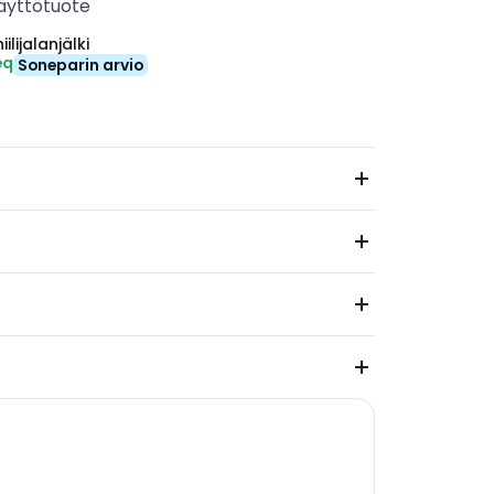
äyttötuote
ilijalanjälki
eq
Soneparin arvio