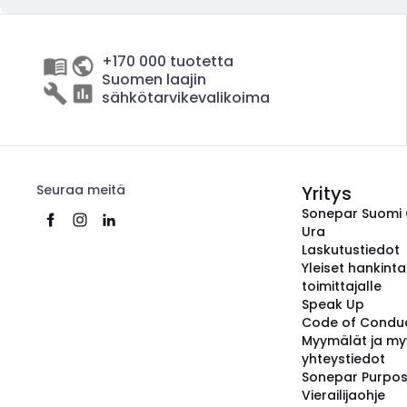
+170 000 tuotetta
Suomen laajin
sähkötarvikevalikoima
Seuraa meitä
Yritys
Sonepar Suomi
Ura
Laskutustiedot
Yleiset hankint
toimittajalle
Speak Up
Code of Condu
Myymälät ja my
yhteystiedot
Sonepar Purpo
Vierailijaohje