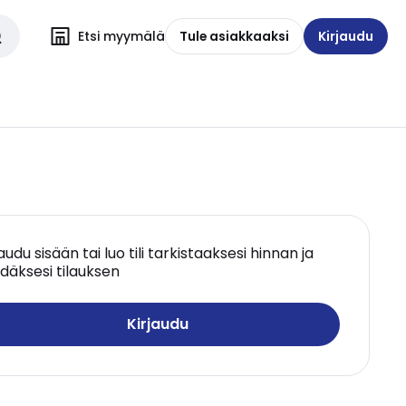
Etsi myymälä
Tule asiakkaaksi
Kirjaudu
jaudu sisään tai luo tili tarkistaaksesi hinnan ja
däksesi tilauksen
Kirjaudu