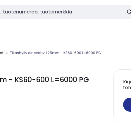
eet
Tikashylly ainevahv 1.25mm - KS60-600 L=6000 PG
5mm - KS60-600 L=6000 PG
Kir
teh