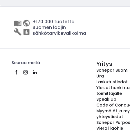
+170 000 tuotetta
Suomen laajin
sähkötarvikevalikoima
Seuraa meitä
Yritys
Sonepar Suomi
Ura
Laskutustiedot
Yleiset hankint
toimittajalle
Speak Up
Code of Condu
Myymälät ja my
yhteystiedot
Sonepar Purpo
Vierailijaohje