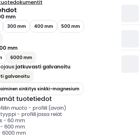
tuotedokumentit
ehdot
00 mm
300 mm
400 mm
500 mm
00 mm
m
6000 mm
uojaus
:
jatkuvasti galvanoitu
ti galvanoitu
oiminen sinkitys sinkki-magnesium
mmät tuotetiedot
fiilin muoto
-
profiili (avoin)
 tyyppi
-
profiili jossa reiät
s
-
60
mm
-
600
mm
-
6000
mm