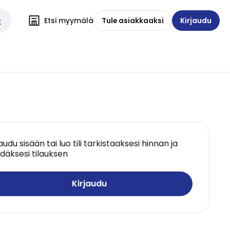
Etsi myymälä
Tule asiakkaaksi
Kirjaudu
jaudu sisään tai luo tili tarkistaaksesi hinnan ja
däksesi tilauksen
Kirjaudu