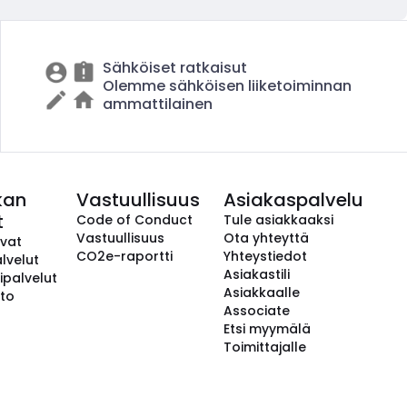
Sähköiset ratkaisut
Olemme sähköisen liiketoiminnan
ammattilainen
kan
Vastuullisuus
Asiakaspalvelu
t
Code of Conduct
Tule asiakkaaksi
Vastuullisuus
Ota yhteyttä
avat
CO2e-raportti
Yhteystiedot
lvelut
Asiakastili
ipalvelut
Asiakkaalle
to
Associate
Etsi myymälä
Toimittajalle