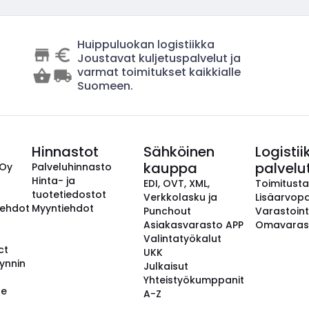
Huippuluokan logistiikka
Joustavat kuljetuspalvelut ja
varmat toimitukset kaikkialle
Suomeen.
Hinnastot
Sähköinen
Logistii
kauppa
palvelu
 Oy
Palveluhinnasto
Hinta- ja
EDI, OVT, XML,
Toimitust
tuotetiedostot
Verkkolasku ja
Lisäarvopa
aehdot
Myyntiehdot
Punchout
Varastoint
Asiakasvarasto APP
Omavaras
Valintatyökalut
ct
UKK
ynnin
Julkaisut
Yhteistyökumppanit
se
A-Z