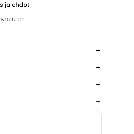
s ja ehdot
i
äyttötuote