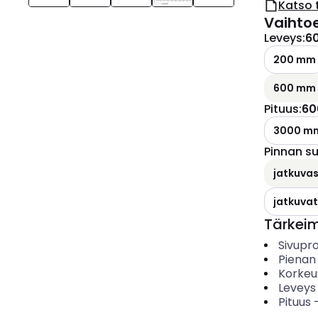
Katso 
Vaihto
Leveys
:
6
200 mm
600 mm
Pituus
:
60
3000 m
Pinnan s
jatkuvas
jatkuvat
Tärkei
Sivupro
Pienan
Korkeu
Leveys
Pituus