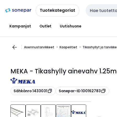
Siirry
Siirry
navigointiin
sisältöön
Tuotekategoriat
Haku
Kampanjat
Outlet
Uutishuone
Asennustarvikkeet
Kaapelitiet
Tikashyllyt ja tarvikk
MEKA - Tikashylly ainevahv 1.2
Kopioi
Kopioi
Sähkönro 1433031
Sonepar-ID 100162783