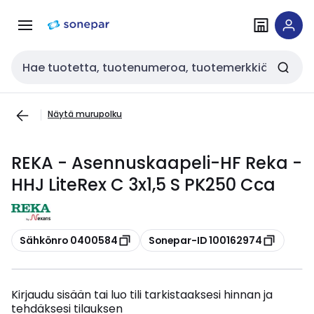
Siirry
Siirry
navigointiin
sisältöön
Haku
Näytä murupolku
REKA - Asennuskaapeli-HF Reka -
HHJ LiteRex C 3x1,5 S PK250 Cca
Kopioi
Kopioi
Sähkönro 0400584
Sonepar-ID 100162974
Kirjaudu sisään tai luo tili tarkistaaksesi hinnan ja
tehdäksesi tilauksen