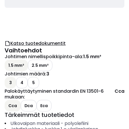
Katso tuotedokumentit
Vaihtoehdot
Johtimen nimellispoikkipinta-ala
:
1.5 mm²
1.5 mm²
2.5 mm²
Johtimien määrä
:
3
3
4
5
Palokäyttäytyminen standardin EN 13501-6
Cca
mukaan
:
Cca
Dca
Eca
Tärkeimmät tuotetiedot
Ulkovaipan materiaali
-
polyolefiini