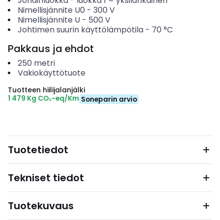
Johdinluokka
-
luokka 1 = yksilankainen
Nimellisjännite U0
-
300
V
Nimellisjännite U
-
500
V
Johtimen suurin käyttölämpötila
-
70
°C
Pakkaus ja ehdot
250
metri
Vakiokäyttötuote
Tuotteen hiilijalanjälki
1 479 Kg CO₂-eq/Km
Soneparin arvio
Tuotetiedot
Tekniset tiedot
Tuotekuvaus