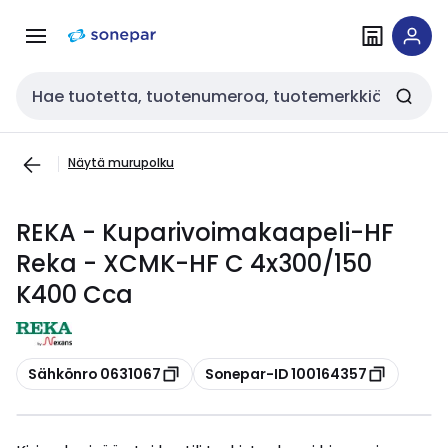
Siirry
Siirry
navigointiin
sisältöön
Haku
Näytä murupolku
REKA - Kuparivoimakaapeli-HF
Reka - XCMK-HF C 4x300/150
K400 Cca
Kopioi
Kopioi
Sähkönro 0631067
Sonepar-ID 100164357