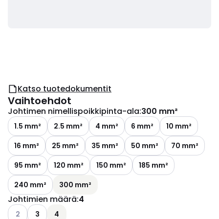
Katso tuotedokumentit
Vaihtoehdot
Johtimen nimellispoikkipinta-ala
:
300 mm²
1.5 mm²
2.5 mm²
4 mm²
6 mm²
10 mm²
16 mm²
25 mm²
35 mm²
50 mm²
70 mm²
95 mm²
120 mm²
150 mm²
185 mm²
240 mm²
300 mm²
Johtimien määrä
:
4
Katso käytettävissä olevat vaihtoehdot
2
3
4