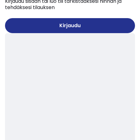
Kirjaudu sisään tai luo tili tarkistaaksesi hinnan ja
tehdäksesi tilauksen
Kirjaudu