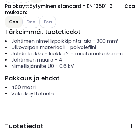
Palokäyttäytyminen standardin EN 13501-6
Cca
mukaan
:
Katso käytettävissä olevat vaihtoehdot
Katso käytettävissä olevat vaihtoehdot
Cca
Dca
Eca
Tärkeimmät tuotetiedot
Johtimen nimellispoikkipinta-ala
-
300
mm²
Ulkovaipan materiaali
-
polyolefiini
Johdinluokka
-
luokka 2 = muutamalankainen
Johtimien määrä
-
4
Nimellisjännite U0
-
0.6
kV
Pakkaus ja ehdot
400
metri
Vakiokäyttötuote
Tuotetiedot