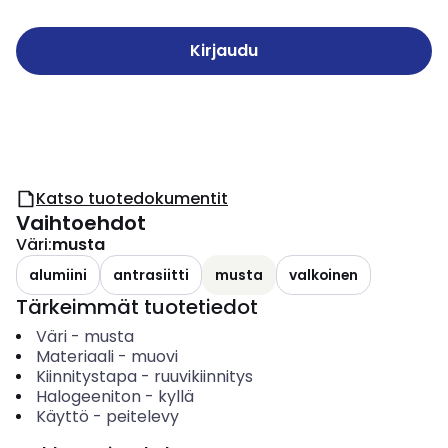
Kirjaudu
Katso tuotedokumentit
Vaihtoehdot
Väri
:
musta
alumiini
antrasiitti
musta
valkoinen
Tärkeimmät tuotetiedot
Väri
-
musta
Materiaali
-
muovi
Kiinnitystapa
-
ruuvikiinnitys
Halogeeniton
-
kyllä
Käyttö
-
peitelevy