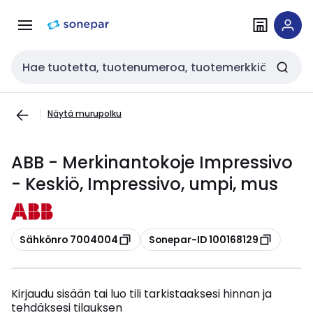
Siirry
Siirry
navigointiin
sisältöön
Haku
Näytä murupolku
ABB - Merkinantokoje Impressivo
- Keskiö, Impressivo, umpi, mus
Kopioi
Kopioi
Sähkönro 7004004
Sonepar-ID 100168129
Kirjaudu sisään tai luo tili tarkistaaksesi hinnan ja
tehdäksesi tilauksen