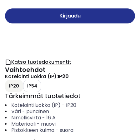
Kirjaudu
Katso tuotedokumentit
Vaihtoehdot
Kotelointiluokka (IP)
:
IP20
IP20
IP54
Tärkeimmät tuotetiedot
Kotelointiluokka (IP)
-
IP20
Väri
-
punainen
Nimellisvirta
-
16
A
Materiaali
-
muovi
Pistokkeen kulma
-
suora