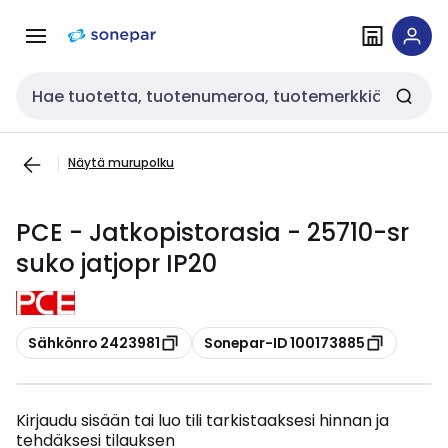
Siirry
Siirry
navigointiin
sisältöön
Haku
Näytä murupolku
PCE - Jatkopistorasia - 25710-sr
suko jatjopr IP20
Kopioi
Kopioi
Sähkönro 2423981
Sonepar-ID 100173885
Kirjaudu sisään tai luo tili tarkistaaksesi hinnan ja
tehdäksesi tilauksen