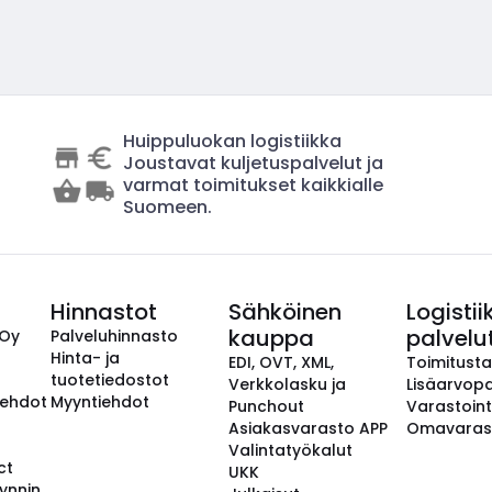
Huippuluokan logistiikka
Joustavat kuljetuspalvelut ja
varmat toimitukset kaikkialle
Suomeen.
Hinnastot
Sähköinen
Logistii
kauppa
palvelu
 Oy
Palveluhinnasto
Hinta- ja
EDI, OVT, XML,
Toimitust
tuotetiedostot
Verkkolasku ja
Lisäarvopa
aehdot
Myyntiehdot
Punchout
Varastoint
Asiakasvarasto APP
Omavaras
Valintatyökalut
ct
UKK
ynnin