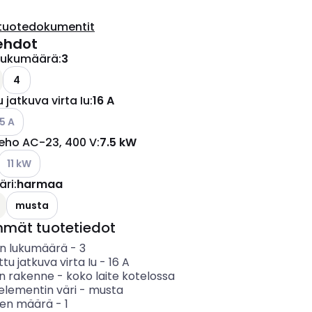
tuotedokumentit
ehdot
lukumäärä
:
3
4
 jatkuva virta Iu
:
16 A
so käytettävissä olevat vaihtoehdot
5 A
teho AC-23, 400 V
:
7.5 kW
Katso käytettävissä olevat vaihtoehdot
11 kW
äri
:
harmaa
musta
mmät tuotetiedot
n lukumäärä
-
3
ttu jatkuva virta Iu
-
16
A
en rakenne
-
koko laite kotelossa
elementin väri
-
musta
ten määrä
-
1