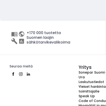
+170 000 tuotetta
Suomen laajin
sähkötarvikevalikoima
Seuraa meitä
Yritys
Sonepar Suomi
Ura
Laskutustiedot
Yleiset hankint
toimittajalle
Speak Up
Code of Condu
Myymälät ja my