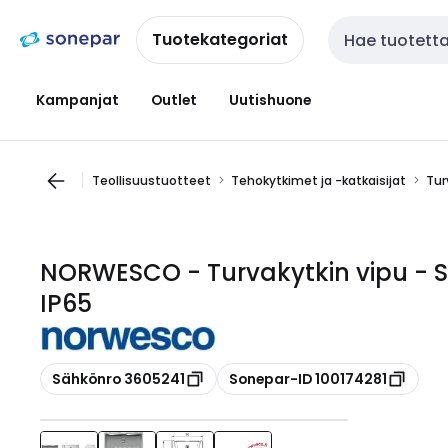
Siirry
Siirry
navigointiin
sisältöön
Tuotekategoriat
Haku
Kampanjat
Outlet
Uutishuone
Teollisuustuotteet
Tehokytkimet ja -katkaisijat
Tur
NORWESCO - Turvakytkin vipu - S
IP65
Kopioi
Kopioi
Sähkönro 3605241
Sonepar-ID 100174281