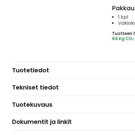
Pakkau
1
kpl
Vakiok
Tuotteen hi
64 Kg CO₂
Tuotetiedot
Tekniset tiedot
Tuotekuvaus
Dokumentit ja linkit