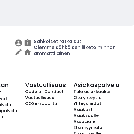
Sähköiset ratkaisut
Olemme sähköisen liiketoiminnan
ammattilainen
kan
Vastuullisuus
Asiakaspalvelu
t
Code of Conduct
Tule asiakkaaksi
Vastuullisuus
Ota yhteyttä
avat
CO2e-raportti
Yhteystiedot
lvelut
Asiakastili
ipalvelut
Asiakkaalle
to
Associate
Etsi myymälä
Toimittajalle