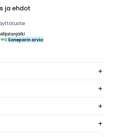
s ja ehdot
äyttötuote
ilijalanjälki
-eq
Soneparin arvio