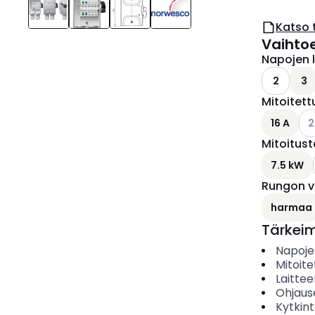
Katso 
Vaihto
Napojen 
2
3
Mitoitettu
Kat
16 A
2
Mitoitus
7.5 kW
Rungon v
harmaa
Tärkei
Napoje
Mitoite
Laitte
Ohjaus
Kytkin