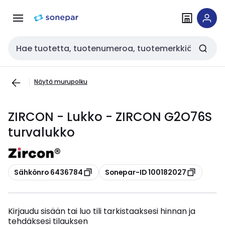
Siirry
Siirry
navigointiin
sisältöön
Haku
Näytä murupolku
ZIRCON - Lukko - ZIRCON G2O76S
turvalukko
Kopioi
Kopioi
Sähkönro 6436784
Sonepar-ID 100182027
Kirjaudu sisään tai luo tili tarkistaaksesi hinnan ja
tehdäksesi tilauksen