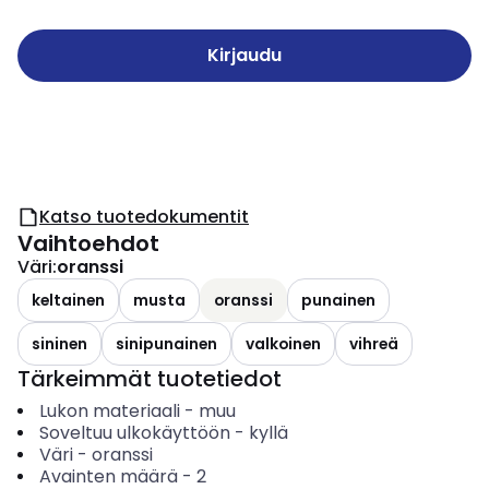
Kirjaudu
Katso tuotedokumentit
Vaihtoehdot
Väri
:
oranssi
keltainen
musta
oranssi
punainen
sininen
sinipunainen
valkoinen
vihreä
Tärkeimmät tuotetiedot
Lukon materiaali
-
muu
Soveltuu ulkokäyttöön
-
kyllä
Väri
-
oranssi
Avainten määrä
-
2