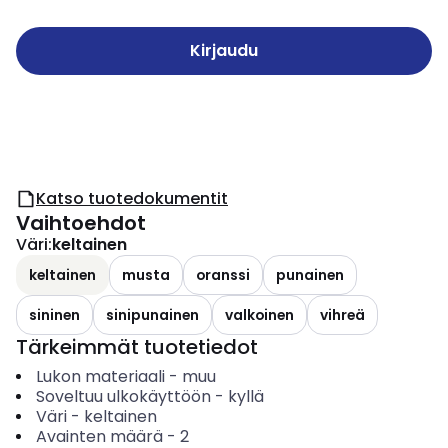
Kirjaudu
Katso tuotedokumentit
Vaihtoehdot
Väri
:
keltainen
keltainen
musta
oranssi
punainen
sininen
sinipunainen
valkoinen
vihreä
Tärkeimmät tuotetiedot
Lukon materiaali
-
muu
Soveltuu ulkokäyttöön
-
kyllä
Väri
-
keltainen
Avainten määrä
-
2