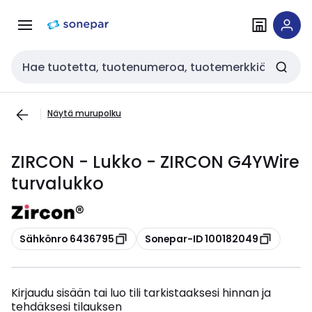
Siirry
Siirry
navigointiin
sisältöön
Haku
Näytä murupolku
ZIRCON - Lukko - ZIRCON G4YWire
turvalukko
Kopioi
Kopioi
Sähkönro 6436795
Sonepar-ID 100182049
Kirjaudu sisään tai luo tili tarkistaaksesi hinnan ja
tehdäksesi tilauksen