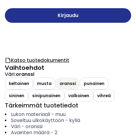
Kirjaudu
Katso tuotedokumentit
Vaihtoehdot
Väri
:
oranssi
keltainen
musta
oranssi
punainen
sininen
sinipunainen
valkoinen
vihreä
Tärkeimmät tuotetiedot
Lukon materiaali
-
muu
Soveltuu ulkokäyttöön
-
kyllä
Väri
-
oranssi
Avainten määrä
-
2