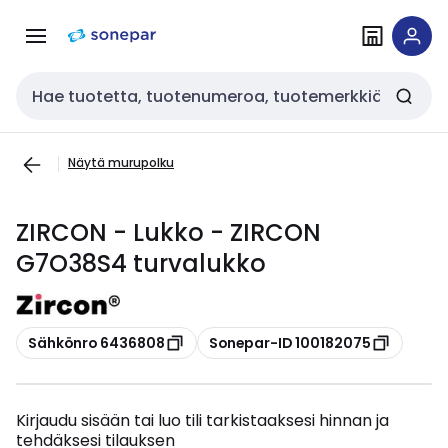
Siirry
Siirry
navigointiin
sisältöön
Haku
Näytä murupolku
ZIRCON - Lukko - ZIRCON
G7O38S4 turvalukko
Kopioi
Kopioi
Sähkönro 6436808
Sonepar-ID 100182075
Kirjaudu sisään tai luo tili tarkistaaksesi hinnan ja
tehdäksesi tilauksen