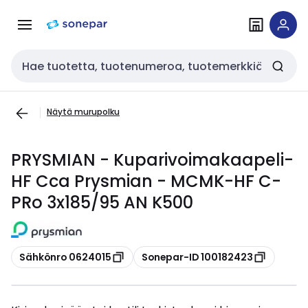
Siirry
Siirry
navigointiin
sisältöön
Haku
Näytä murupolku
PRYSMIAN - Kuparivoimakaapeli-
HF Cca Prysmian - MCMK-HF C-
PRo 3x185/95 AN K500
Kopioi
Kopioi
Sähkönro 0624015
Sonepar-ID 100182423