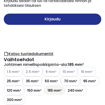
Kirjaudu sisään tai luo tili tarkistaaksesi hinnan ja
tehdäksesi tilauksen
Kirjaudu
Katso tuotedokumentit
Vaihtoehdot
Johtimen nimellispoikkipinta-ala
:
185 mm²
Katso käytettävissä olevat vaihtoehdot
Katso käytettävissä olevat vaihtoehdot
Katso käytettävissä olevat vaihtoehd
Katso käytettävissä olevat
Katso käytettävi
1.5 mm²
2.5 mm²
6 mm²
10 mm²
16 mm²
25 mm²
35 mm²
50 mm²
70 mm²
95 mm²
120 mm²
150 mm²
185 mm²
240 mm²
300 mm²