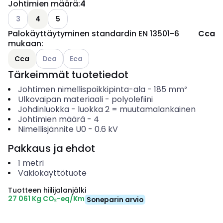
Johtimien määrä
:
4
Katso käytettävissä olevat vaihtoehdot
3
4
5
Palokäyttäytyminen standardin EN 13501-6
Cca
mukaan
:
Katso käytettävissä olevat vaihtoehdot
Katso käytettävissä olevat vaihtoehdot
Cca
Dca
Eca
Tärkeimmät tuotetiedot
Johtimen nimellispoikkipinta-ala
-
185
mm²
Ulkovaipan materiaali
-
polyolefiini
Johdinluokka
-
luokka 2 = muutamalankainen
Johtimien määrä
-
4
Nimellisjännite U0
-
0.6
kV
Pakkaus ja ehdot
1
metri
Vakiokäyttötuote
Tuotteen hiilijalanjälki
27 061 Kg CO₂-eq/Km
Soneparin arvio