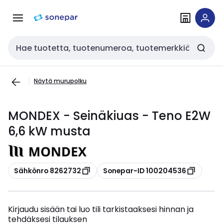
Siirry
Siirry
navigointiin
sisältöön
Haku
Näytä murupolku
MONDEX - Seinäkiuas - Teno E2W
6,6 kW musta
Kopioi
Kopioi
Sähkönro 8262732
Sonepar-ID 100204536
Kirjaudu sisään tai luo tili tarkistaaksesi hinnan ja
tehdäksesi tilauksen