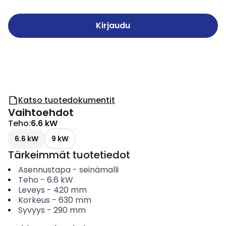
Kirjaudu
Katso tuotedokumentit
Vaihtoehdot
Teho
:
6.6 kW
6.6 kW
9 kW
Tärkeimmät tuotetiedot
Asennustapa
-
seinämalli
Teho
-
6.6
kW
Leveys
-
420
mm
Korkeus
-
630
mm
Syvyys
-
290
mm