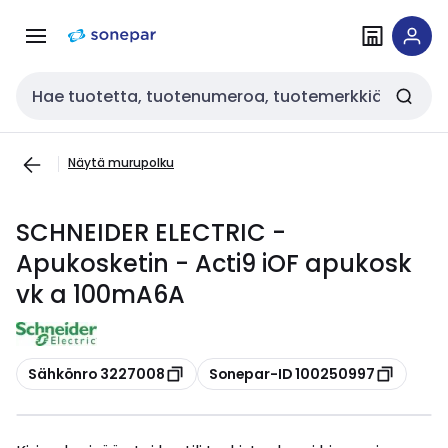
Siirry
Siirry
navigointiin
sisältöön
Haku
Näytä murupolku
SCHNEIDER ELECTRIC -
Apukosketin - Acti9 iOF apukosk
vk a 100mA6A
Kopioi
Kopioi
Sähkönro 3227008
Sonepar-ID 100250997