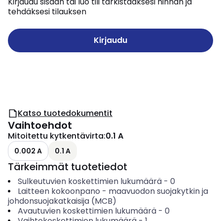
Kirjaudu sisään tai luo tili tarkistaaksesi hinnan ja
tehdäksesi tilauksen
Kirjaudu
Katso tuotedokumentit
Vaihtoehdot
Mitoitettu kytkentävirta
:
0.1 A
0.002 A
0.1 A
Tärkeimmät tuotetiedot
Sulkeutuvien koskettimien lukumäärä
-
0
Laitteen kokoonpano
-
maavuodon suojakytkin ja
johdonsuojakatkaisija (MCB)
Avautuvien koskettimien lukumäärä
-
0
Vaihtokoskettimien lukumäärä
-
1