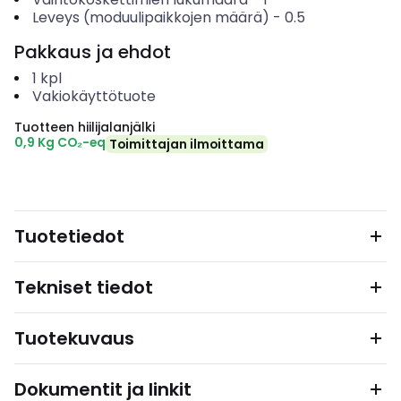
Leveys (moduulipaikkojen määrä)
-
0.5
Pakkaus ja ehdot
1
kpl
Vakiokäyttötuote
Tuotteen hiilijalanjälki
0,9 Kg CO₂-eq
Toimittajan ilmoittama
Tuotetiedot
Tekniset tiedot
Tuotekuvaus
Dokumentit ja linkit