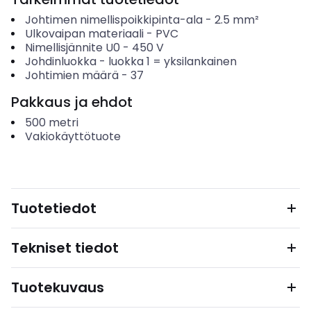
Johtimen nimellispoikkipinta-ala
-
2.5
mm²
Ulkovaipan materiaali
-
PVC
Nimellisjännite U0
-
450
V
Johdinluokka
-
luokka 1 = yksilankainen
Johtimien määrä
-
37
Pakkaus ja ehdot
500
metri
Vakiokäyttötuote
Tuotetiedot
Tekniset tiedot
Tuotekuvaus