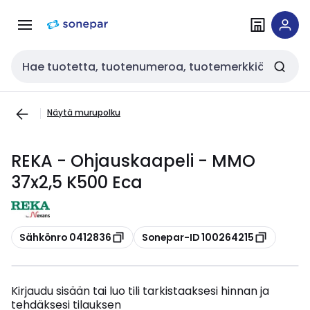
Siirry
Siirry
navigointiin
sisältöön
Haku
Näytä murupolku
REKA - Ohjauskaapeli - MMO
37x2,5 K500 Eca
Kopioi
Kopioi
Sähkönro 0412836
Sonepar-ID 100264215
Kirjaudu sisään tai luo tili tarkistaaksesi hinnan ja
tehdäksesi tilauksen