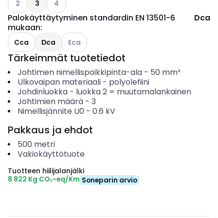
2
3
4
Palokäyttäytyminen standardin EN 13501-6
Dca
mukaan
:
Katso käytettävissä olevat vaihtoehdot
Cca
Dca
Eca
Tärkeimmät tuotetiedot
Johtimen nimellispoikkipinta-ala
-
50
mm²
Ulkovaipan materiaali
-
polyolefiini
Johdinluokka
-
luokka 2 = muutamalankainen
Johtimien määrä
-
3
Nimellisjännite U0
-
0.6
kV
Pakkaus ja ehdot
500
metri
Vakiokäyttötuote
Tuotteen hiilijalanjälki
8 822 Kg CO₂-eq/Km
Soneparin arvio