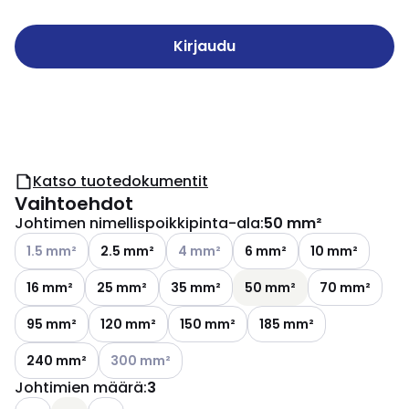
Kirjaudu
Katso tuotedokumentit
Vaihtoehdot
Johtimen nimellispoikkipinta-ala
:
50 mm²
Katso käytettävissä olevat vaihtoehdot
Katso käytettävissä olevat vaihtoehd
1.5 mm²
2.5 mm²
4 mm²
6 mm²
10 mm²
16 mm²
25 mm²
35 mm²
50 mm²
70 mm²
95 mm²
120 mm²
150 mm²
185 mm²
Katso käytettävissä olevat vaihtoehdot
240 mm²
300 mm²
Johtimien määrä
:
3
Katso käytettävissä olevat vaihtoehdot
Katso käytettävissä olevat vaihtoehdot