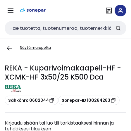
Siirry
Siirry
navigointiin
sisältöön
Haku
Näytä murupolku
REKA - Kuparivoimakaapeli-HF -
XCMK-HF 3x50/25 K500 Dca
Kopioi
Kopioi
Sähkönro 0602344
Sonepar-ID 100264283
Kirjaudu sisään tai luo tili tarkistaaksesi hinnan ja
tehdäksesi tilauksen