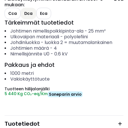
mukaan
:
Cca
Dca
Eca
Tärkeimmät tuotetiedot
Johtimen nimellispoikkipinta-ala
-
25
mm²
Ulkovaipan materiaali
-
polyolefiini
Johdinluokka
-
luokka 2 = muutamalankainen
Johtimien määrä
-
4
Nimellisjännite U0
-
0.6
kV
Pakkaus ja ehdot
1000
metri
Vakiokäyttötuote
Tuotteen hiilijalanjälki
5 440 Kg CO₂-eq/Km
Soneparin arvio
Tuotetiedot