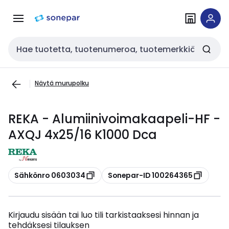
Siirry
Siirry
navigointiin
sisältöön
Haku
Näytä murupolku
REKA - Alumiinivoimakaapeli-HF -
AXQJ 4x25/16 K1000 Dca
Kopioi
Kopioi
Sähkönro 0603034
Sonepar-ID 100264365
Kirjaudu sisään tai luo tili tarkistaaksesi hinnan ja
tehdäksesi tilauksen