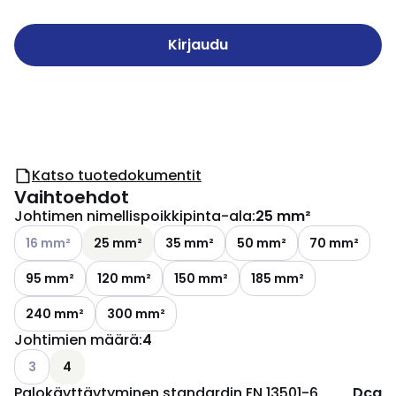
Kirjaudu
Katso tuotedokumentit
Vaihtoehdot
Johtimen nimellispoikkipinta-ala
:
25 mm²
Katso käytettävissä olevat vaihtoehdot
16 mm²
25 mm²
35 mm²
50 mm²
70 mm²
95 mm²
120 mm²
150 mm²
185 mm²
240 mm²
300 mm²
Johtimien määrä
:
4
Katso käytettävissä olevat vaihtoehdot
3
4
Palokäyttäytyminen standardin EN 13501-6
Dca