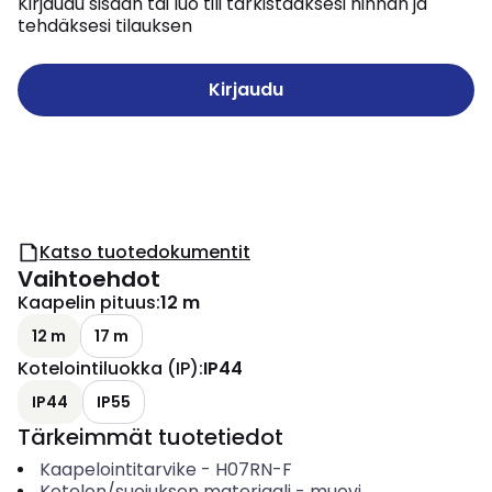
Kirjaudu sisään tai luo tili tarkistaaksesi hinnan ja
tehdäksesi tilauksen
Kirjaudu
Katso tuotedokumentit
Vaihtoehdot
Kaapelin pituus
:
12 m
12 m
17 m
Kotelointiluokka (IP)
:
IP44
IP44
IP55
Tärkeimmät tuotetiedot
Kaapelointitarvike
-
H07RN-F
Kotelon/suojuksen materiaali
-
muovi