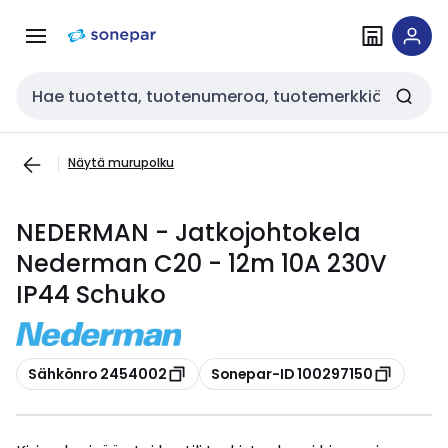
Siirry
Siirry
navigointiin
sisältöön
Haku
Näytä murupolku
NEDERMAN - Jatkojohtokela
Nederman C20 - 12m 10A 230V
IP44 Schuko
Kopioi
Kopioi
Sähkönro 2454002
Sonepar-ID 100297150