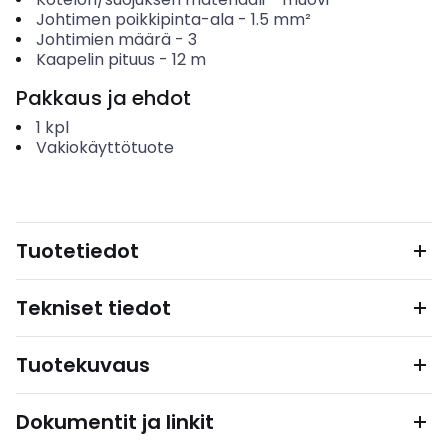
Johtimen poikkipinta-ala
-
1.5
mm²
Johtimien määrä
-
3
Kaapelin pituus
-
12
m
Pakkaus ja ehdot
1
kpl
Vakiokäyttötuote
Tuotetiedot
Tekniset tiedot
Tuotekuvaus
Dokumentit ja linkit