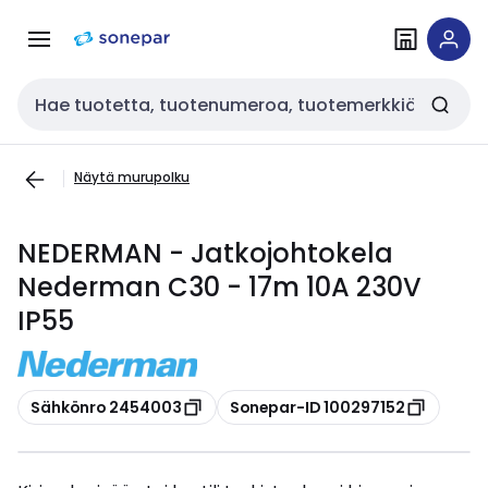
Siirry
Siirry
navigointiin
sisältöön
Haku
Näytä murupolku
NEDERMAN - Jatkojohtokela
Nederman C30 - 17m 10A 230V
IP55
Kopioi
Kopioi
Sähkönro 2454003
Sonepar-ID 100297152