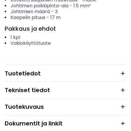
Johtimen poikkipinta-ala
-
1.5
mm²
Johtimien määrä
-
3
Kaapelin pituus
-
17
m
Pakkaus ja ehdot
1
kpl
Vakiokäyttötuote
Tuotetiedot
Tekniset tiedot
Tuotekuvaus
Dokumentit ja linkit