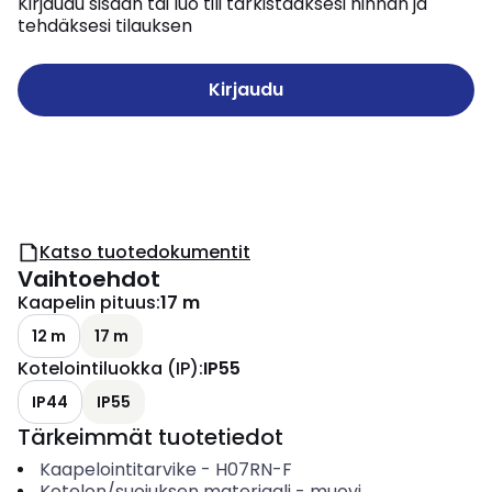
Kirjaudu sisään tai luo tili tarkistaaksesi hinnan ja
tehdäksesi tilauksen
Kirjaudu
Katso tuotedokumentit
Vaihtoehdot
Kaapelin pituus
:
17 m
12 m
17 m
Kotelointiluokka (IP)
:
IP55
IP44
IP55
Tärkeimmät tuotetiedot
Kaapelointitarvike
-
H07RN-F
Kotelon/suojuksen materiaali
-
muovi