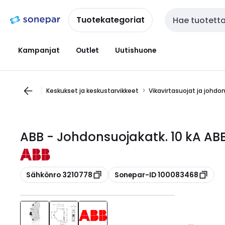
Siirry
Siirry
navigointiin
sisältöön
Tuotekategoriat
Haku
Kampanjat
Outlet
Uutishuone
Keskukset ja keskustarvikkeet
Vikavirtasuojat ja johdo
ABB - Johdonsuojakatk. 10 kA AB
Kopioi
Kopioi
Sähkönro 3210778
Sonepar-ID 100083468