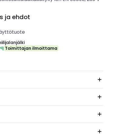
s ja ehdot
äyttötuote
ilijalanjälki
eq
Toimittajan ilmoittama