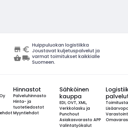
Huippuluokan logistiikka
Joustavat kuljetuspalvelut ja
varmat toimitukset kaikkialle
Suomeen.
Hinnastot
Sähköinen
Logistii
kauppa
palvelu
 Oy
Palveluhinnasto
Hinta- ja
EDI, OVT, XML,
Toimitust
tuotetiedostot
Verkkolasku ja
Lisäarvopa
aehdot
Myyntiehdot
Punchout
Varastoint
Asiakasvarasto APP
Omavaras
Valintatyökalut