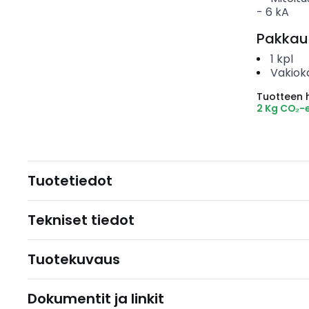
-
6
kA
Pakkau
1
kpl
Vakiok
Tuotteen hi
2 Kg CO₂-
Tuotetiedot
Tekniset tiedot
Tuotekuvaus
Dokumentit ja linkit