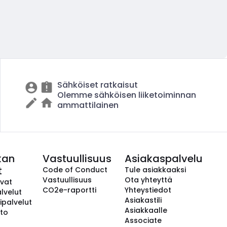
Sähköiset ratkaisut
Olemme sähköisen liiketoiminnan
ammattilainen
kan
Vastuullisuus
Asiakaspalvelu
t
Code of Conduct
Tule asiakkaaksi
Vastuullisuus
Ota yhteyttä
avat
CO2e-raportti
Yhteystiedot
lvelut
Asiakastili
ipalvelut
Asiakkaalle
to
Associate