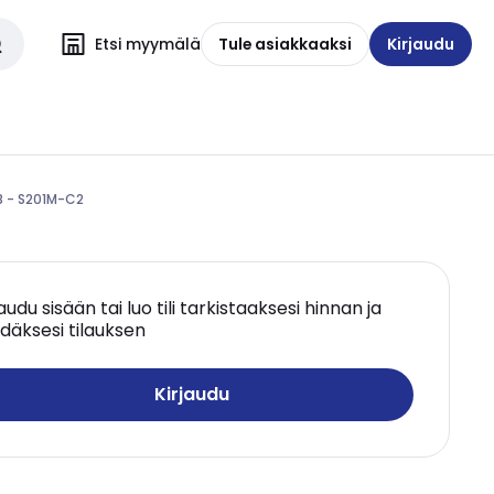
Etsi myymälä
Tule asiakkaaksi
Kirjaudu
B - S201M-C2
jaudu sisään tai luo tili tarkistaaksesi hinnan ja
däksesi tilauksen
Kirjaudu