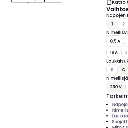
Katso 
Vaihto
Napojen 
Kats
1
2
Nimellisv
0.5 A
Kat
16 A
2
Laukaisu
Katso käyt
B
C
Nimellisj
K
230 V
Tärkei
Napoje
Nimelli
Laukai
Suojat
Mitoitu