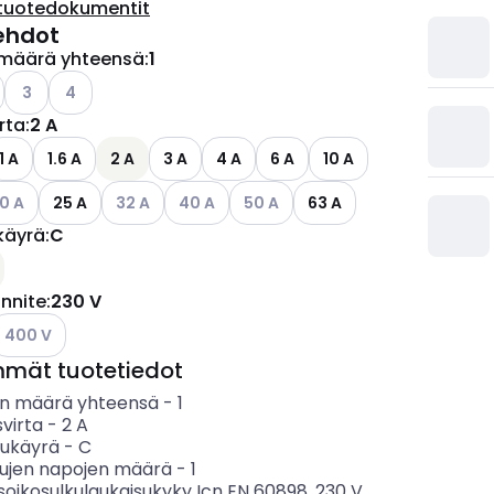
tuotedokumentit
ehdot
määrä yhteensä
:
1
o käytettävissä olevat vaihtoehdot
Katso käytettävissä olevat vaihtoehdot
Katso käytettävissä olevat vaihtoehdot
3
4
irta
:
2 A
1 A
1.6 A
2 A
3 A
4 A
6 A
10 A
so käytettävissä olevat vaihtoehdot
Katso käytettävissä olevat vaihtoehdot
Katso käytettävissä olevat vaihtoehdot
Katso käytettävissä olevat vaihto
0 A
25 A
32 A
40 A
50 A
63 A
käyrä
:
C
ettävissä olevat vaihtoehdot
ännite
:
230 V
atso käytettävissä olevat vaihtoehdot
400 V
mmät tuotetiedot
n määrä yhteensä
-
1
svirta
-
2
A
sukäyrä
-
C
tujen napojen määrä
-
1
soikosulkulaukaisukyky Icn EN 60898, 230 V