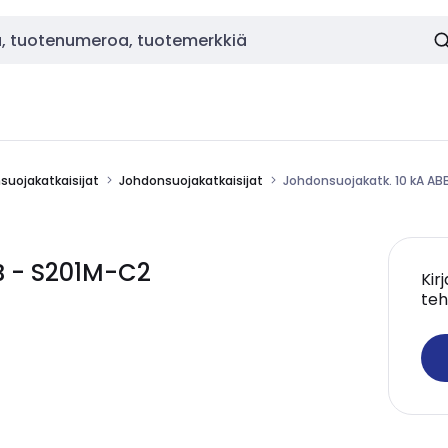
nsuojakatkaisijat
Johdonsuojakatkaisijat
Johdonsuojakatk. 10 kA AB
B - S201M-C2
Kir
teh