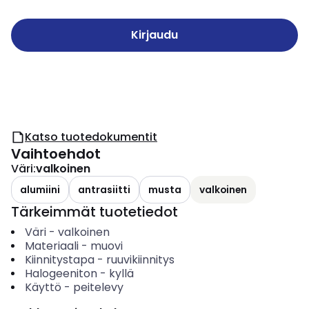
Kirjaudu
Katso tuotedokumentit
Vaihtoehdot
Väri
:
valkoinen
alumiini
antrasiitti
musta
valkoinen
Tärkeimmät tuotetiedot
Väri
-
valkoinen
Materiaali
-
muovi
Kiinnitystapa
-
ruuvikiinnitys
Halogeeniton
-
kyllä
Käyttö
-
peitelevy