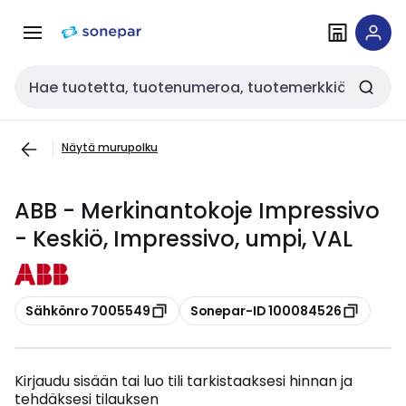
Siirry
Siirry
navigointiin
sisältöön
Haku
Näytä murupolku
ABB - Merkinantokoje Impressivo
- Keskiö, Impressivo, umpi, VAL
Kopioi
Kopioi
Sähkönro 7005549
Sonepar-ID 100084526
Kirjaudu sisään tai luo tili tarkistaaksesi hinnan ja
tehdäksesi tilauksen