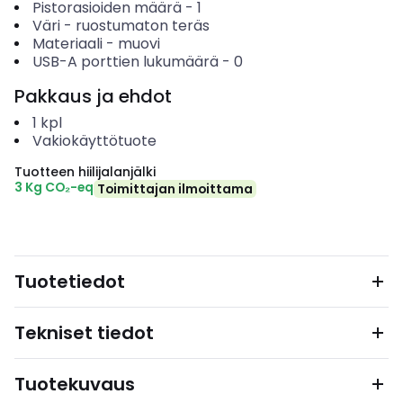
Pistorasioiden määrä
-
1
Väri
-
ruostumaton teräs
Materiaali
-
muovi
USB-A porttien lukumäärä
-
0
Pakkaus ja ehdot
1
kpl
Vakiokäyttötuote
Tuotteen hiilijalanjälki
3 Kg CO₂-eq
Toimittajan ilmoittama
Tuotetiedot
Tekniset tiedot
Tuotekuvaus