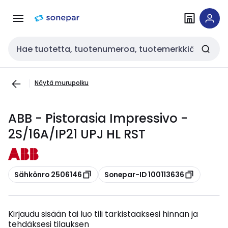
Siirry
Siirry
navigointiin
sisältöön
Haku
Näytä murupolku
ABB - Pistorasia Impressivo -
2S/16A/IP21 UPJ HL RST
Kopioi
Kopioi
Sähkönro 2506146
Sonepar-ID 100113636
Kirjaudu sisään tai luo tili tarkistaaksesi hinnan ja
tehdäksesi tilauksen