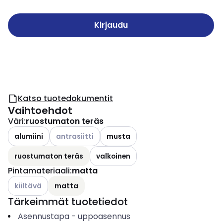
Kirjaudu
Katso tuotedokumentit
Vaihtoehdot
Väri
:
ruostumaton teräs
Katso käytettävissä olevat vaihtoehdot
alumiini
antrasiitti
musta
ruostumaton teräs
valkoinen
Pintamateriaali
:
matta
Katso käytettävissä olevat vaihtoehdot
kiiltävä
matta
Tärkeimmät tuotetiedot
Asennustapa
-
uppoasennus