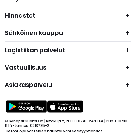
Hinnastot
Sähköinen kauppa
Logistiikan palvelut
Vastuullisuus
Asiakaspalvelu
© Sonepar Suomi Oy | Ritakuja 2, PL 88, 01740 VANTAA | Puh. 010 283
11 | Y-tunnus: 0213785-2
Tietosuoja
Evästeiden hallinta
Evästeet
Myyntiehdot