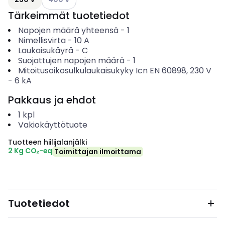
Tärkeimmät tuotetiedot
Napojen määrä yhteensä
-
1
Nimellisvirta
-
10
A
Laukaisukäyrä
-
C
Suojattujen napojen määrä
-
1
Mitoitusoikosulkulaukaisukyky Icn EN 60898, 230 V
-
6
kA
Pakkaus ja ehdot
1
kpl
Vakiokäyttötuote
Tuotteen hiilijalanjälki
2 Kg CO₂-eq
Toimittajan ilmoittama
Tuotetiedot