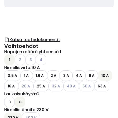
Katso tuotedokumentit
Vaihtoehdot
Napojen määrä yhteensä
:
1
Katso käytettävissä olevat vaihtoehdot
Katso käytettävissä olevat vaihtoehdot
Katso käytettävissä olevat vaihtoehdot
1
2
3
4
Nimellisvirta
:
10 A
0.5 A
1 A
1.6 A
2 A
3 A
4 A
6 A
10 A
Katso käytettävissä olevat vaihtoehdot
Katso käytettävissä olevat vaihtoehd
Katso käytettävissä olevat v
Katso käytettävissä 
16 A
20 A
25 A
32 A
40 A
50 A
63 A
Laukaisukäyrä
:
C
B
C
Nimellisjännite
:
230 V
Katso käytettävissä olevat vaihtoehdot
230 V
400 V