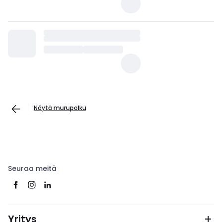
Näytä murupolku
Seuraa meitä
Yritys