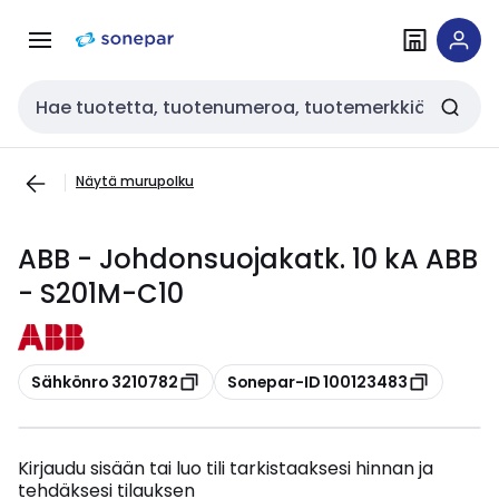
Siirry
Siirry
navigointiin
sisältöön
Haku
Näytä murupolku
ABB - Johdonsuojakatk. 10 kA ABB
- S201M-C10
Kopioi
Kopioi
Sähkönro 3210782
Sonepar-ID 100123483
Kirjaudu sisään tai luo tili tarkistaaksesi hinnan ja
tehdäksesi tilauksen